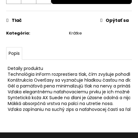
Pôvodne:
40
€
Tlač
Opýtať sa
Kategória
:
Krátke
Popis
Detaily produktu

Technológia inForm rozprestiera tlak, čím zvyšuje pohodlie a 
Konštrukcia OverEasy sa vyznačuje hladkou časťou na dlani, 
Gél a pamäťová pena minimalizujú tlak na nervy a prinášajú t
Vďaka elegantnému naťahovaciemu prvku je ich možné po sko
Syntetická koža AX Suede na dlani je úžasne odolná a nijako ne
Mäkká absorpčná vrstva na palci na utretie nosa.

Vďaka zapínaniu na suchý zips a naťahovacej časti sa ľahko n