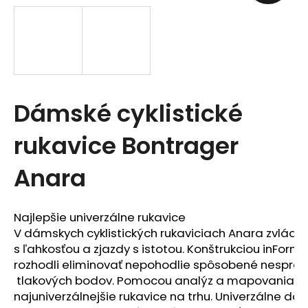
t
e
n
á
Dámské cyklistické
j
s
rukavice Bontrager
ť
Anara
?
Najlepšie univerzálne rukavice

V dámskych cyklistických rukaviciach Anara zvládn
s ľahkosťou a zjazdy s istotou. Konštrukciou inForm
rozhodli eliminovať nepohodlie spôsobené nesprá
HĽADAŤ
 tlakových bodov. Pomocou analýz a mapovania tlak
najuniverzálnejšie rukavice na trhu. Univerzálne dám