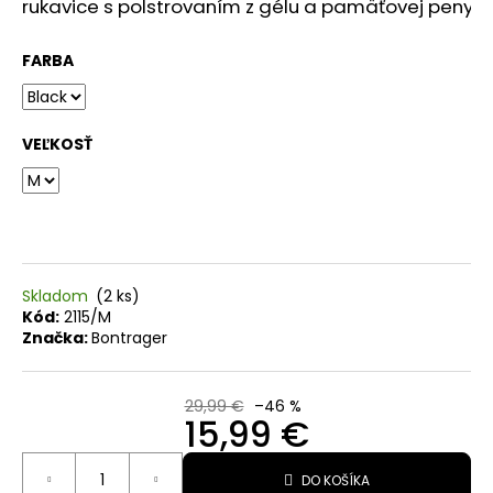
rukavice s polstrovaním z gélu a pamäťovej peny 
O
FARBA
d
p
o
VEĽKOSŤ
r
ú
č
a
m
Skladom
(2 ks)
e
Kód:
2115/M
Značka:
Bontrager
NÁVLEKY
NA
29,99 €
–46 %
ŠPIČKY
15,99 €
RAPHA
Jednotková
34,99
DO KOŠÍKA
cena:
€