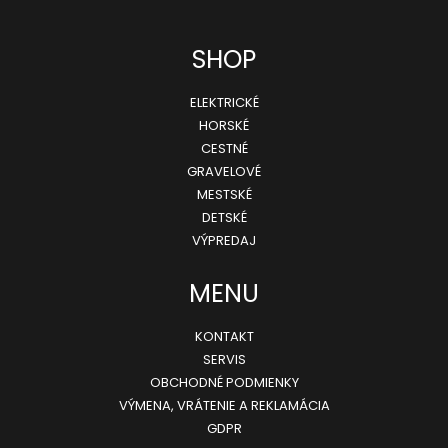
Z
SHOP
á
ELEKTRICKÉ
p
HORSKÉ
ä
CESTNÉ
GRAVELOVÉ
t
MESTSKÉ
i
DETSKÉ
e
VÝPREDAJ
MENU
KONTAKT
SERVIS
OBCHODNÉ PODMIENKY
VÝMENA, VRÁTENIE A REKLAMÁCIA
GDPR