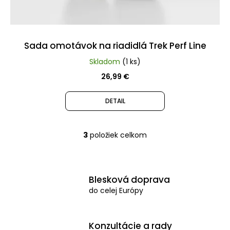
Sada omotávok na riadidlá Trek Perf Line
Skladom
(1 ks)
26,99 €
DETAIL
3
položiek celkom
O
v
l
Blesková doprava
á
do celej Európy
d
a
Konzultácie a rady
c