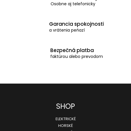
Osobne aj telefonicky
i
e
p
Garancia spokojnosti
a vrátenia peňazí
r
v
k
Bezpečná platba
y
faktúrou alebo prevodom
v
ý
p
i
s
Z
SHOP
u
á
ELEKTRICKÉ
p
HORSKÉ