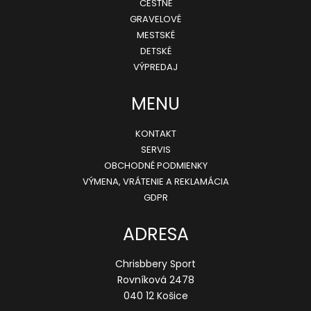
ä
CESTNÉ
GRAVELOVÉ
t
MESTSKÉ
i
DETSKÉ
e
VÝPREDAJ
MENU
KONTAKT
SERVIS
OBCHODNÉ PODMIENKY
VÝMENA, VRÁTENIE A REKLAMÁCIA
GDPR
ADRESA
Chrisbbery Sport
Rovníková 2478
040 12 Košice