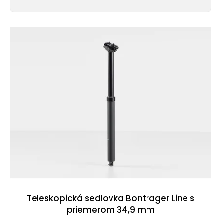
t
e
V
n
ý
á
p
j
i
s
s
ť
p
?
r
o
d
u
HĽADAŤ
k
Teleskopická sedlovka Bontrager Line s
priemerom 34,9 mm
t