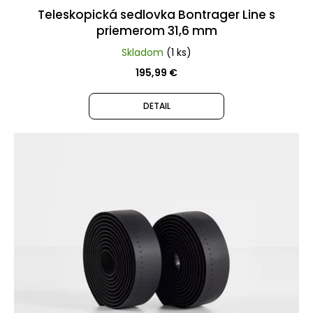
89,99
Teleskopická sedlovka Bontrager Line s
€
Pôvodne:
priemerom 31,6 mm
99,99
Skladom
(1 ks)
€
195,99 €
DETAIL