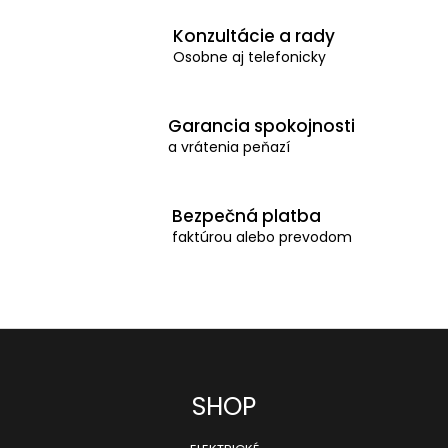
a
Konzultácie a rady
c
Osobne aj telefonicky
i
e
p
Garancia spokojnosti
a vrátenia peňazí
r
v
k
Bezpečná platba
y
faktúrou alebo prevodom
v
ý
p
i
s
Z
SHOP
u
á