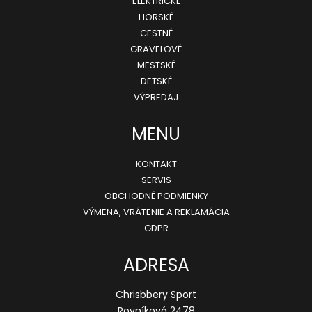
ELEKTRICKÉ
p
HORSKÉ
ä
CESTNÉ
GRAVELOVÉ
t
MESTSKÉ
i
DETSKÉ
e
VÝPREDAJ
MENU
KONTAKT
SERVIS
OBCHODNÉ PODMIENKY
VÝMENA, VRÁTENIE A REKLAMÁCIA
GDPR
ADRESA
Chrisbbery Sport
Rovníková 2478