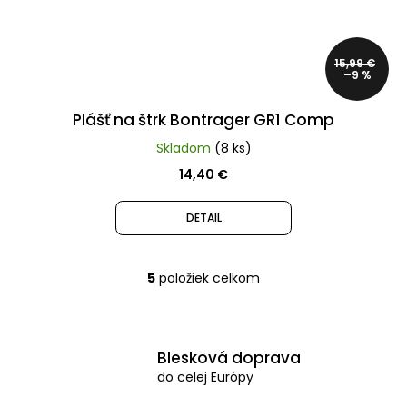
15,99 €
–9 %
Plášť na štrk Bontrager GR1 Comp
Skladom
(8 ks)
14,40 €
DETAIL
5
položiek celkom
O
v
l
Blesková doprava
á
do celej Európy
d