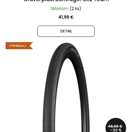
LITE
Skladom
(2 ks)
62,99
41,99 €
€
Pôvodne:
89,99
DETAIL
€
VÝPREDAJ
49,99 €
–30 %