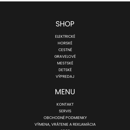
u
Z
SHOP
á
ELEKTRICKÉ
p
HORSKÉ
ä
CESTNÉ
GRAVELOVÉ
t
MESTSKÉ
i
DETSKÉ
e
VÝPREDAJ
MENU
KONTAKT
SERVIS
OBCHODNÉ PODMIENKY
VÝMENA, VRÁTENIE A REKLAMÁCIA