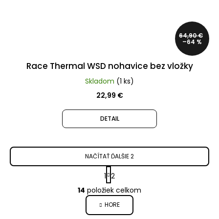
64,90 €
–64 %
Race Thermal WSD nohavice bez vložky
Skladom
(1 ks)
22,99 €
DETAIL
NAČÍTAŤ ĎALŠIE 2
S
1
2
t
O
14
položiek celkom
r
v
HORE
á
l