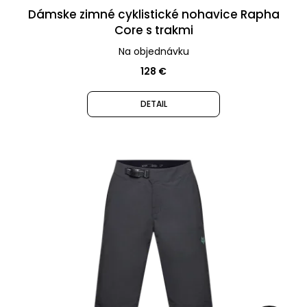
€
Dámske zimné cyklistické nohavice Rapha
Pôvodne:
1
Core s trakmi
249
Na objednávku
€
128 €
DETAIL