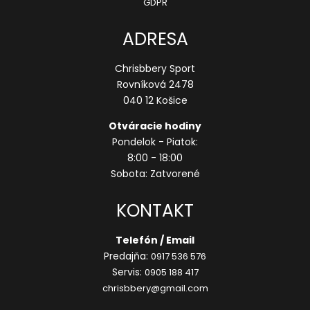
GDPR
ADRESA
Chrisbbery Sport
Rovníková 2478
040 12 Košice
Otváracie hodiny
Pondelok - Piatok:
8:00 - 18:00
Sobota: Zatvorené
KONTAKT
Telefón / Email
Predajňa:
0917 536 576
Servis:
0905 188 417
chrisbbery@gmail.com