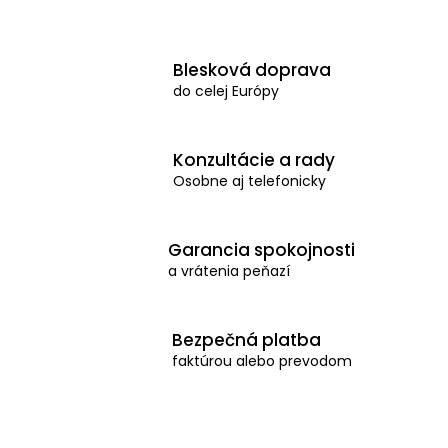
n
á
k
d
o
Blesková doprava
a
v
do celej Európy
c
a
n
i
i
e
Konzultácie a rady
e
Osobne aj telefonicky
p
r
v
Garancia spokojnosti
k
a vrátenia peňazí
y
v
Bezpečná platba
ý
faktúrou alebo prevodom
p
i
s