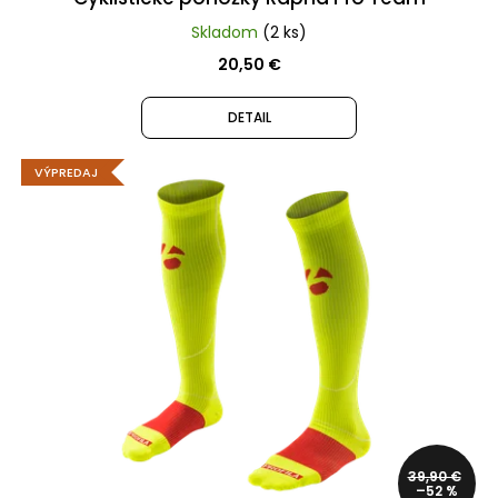
€
Pôvodne:
Skladom
(2 ks)
229
20,50 €
€
DETAIL
VÝPREDAJ
39,90 €
–52 %