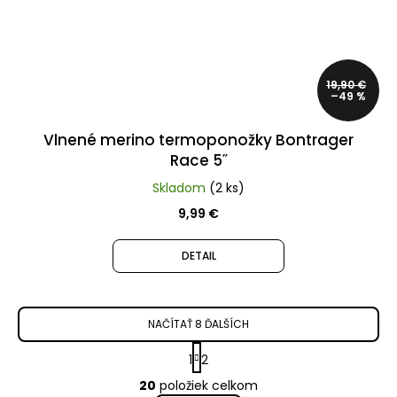
19,90 €
–49 %
Vlnené merino termoponožky Bontrager
Race 5˝
Skladom
(2 ks)
9,99 €
DETAIL
NAČÍTAŤ 8 ĎALŠÍCH
S
1
2
t
O
20
položiek celkom
r