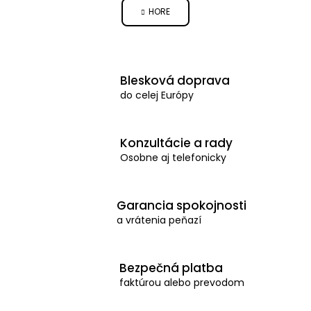
v
HORE
á
l
n
á
k
d
o
Blesková doprava
a
v
do celej Európy
c
a
n
i
i
e
Konzultácie a rady
e
Osobne aj telefonicky
p
r
v
Garancia spokojnosti
k
a vrátenia peňazí
y
v
Bezpečná platba
ý
faktúrou alebo prevodom
p