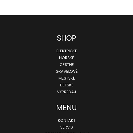
i
s
u
Z
SHOP
á
ELEKTRICKÉ
p
HORSKÉ
ä
CESTNÉ
GRAVELOVÉ
t
MESTSKÉ
i
DETSKÉ
e
VÝPREDAJ
MENU
KONTAKT
SERVIS