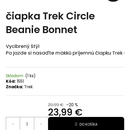
t
čiapka Trek Circle
e
Beanie Bonnet
n
á
j
Vycibrený štýl

Po jazde si nasaďte mäkkú príjemnú čiapku Trek Cir
s
ť
?
Skladom
(1 ks)
Kód:
1551
Značka:
Trek
29,99 €
–20 %
23,99 €
HĽADAŤ
Jednotková
DO KOŠÍKA
cena: