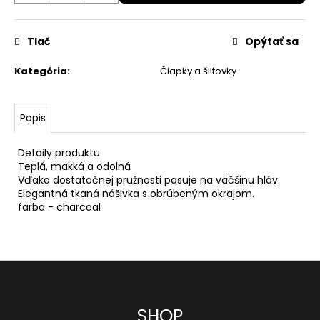
O
d
Tlač
Opýtať sa
p
Kategória
:
Čiapky a šiltovky
o
r
Popis
ú
č
Detaily produktu

a
Teplá, mäkká a odolná

Vďaka dostatočnej pružnosti pasuje na väčšinu hláv.

m
Elegantná tkaná nášivka s obrúbeným okrajom.
e
farba - charcoal
OKULIARE
RUDY
PROJECT
SPINSHIELD
CRYSTAL
Z
ASH/MULTILASER
SHOP
SUNSET