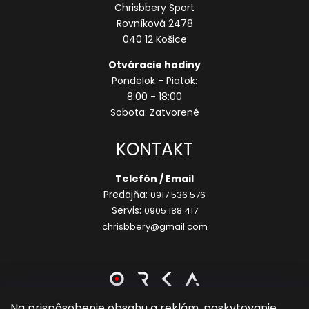
Chrisbbery Sport
Rovníková 2478
040 12 Košice
Otváracie hodiny
Pondelok - Piatok:
8:00 - 18:00
Sobota: Zatvorené
KONTAKT
Telefón / Email
Predajňa:
0917 536 576
Servis:
0905 188 417
chrisbbery@gmail.com
Na prispôsobenie obsahu a reklám, poskytovanie