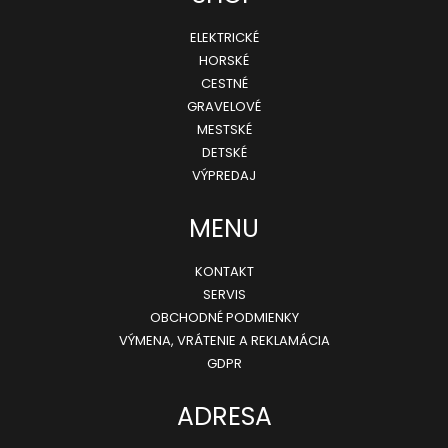
á
114,99
ELEKTRICKÉ
p
€
Pôvodne:
HORSKÉ
ä
139,90
CESTNÉ
€
GRAVELOVÉ
t
MESTSKÉ
i
DETSKÉ
e
VÝPREDAJ
MENU
KONTAKT
SERVIS
OBCHODNÉ PODMIENKY
VÝMENA, VRÁTENIE A REKLAMÁCIA
GDPR
ADRESA