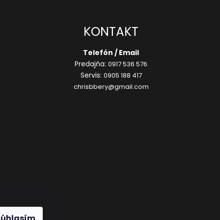
KONTAKT
Telefón / Email
Predajňa:
0917 536 576
Servis:
0905 188 417
chrisbbery@gmail.com
Súhlasím