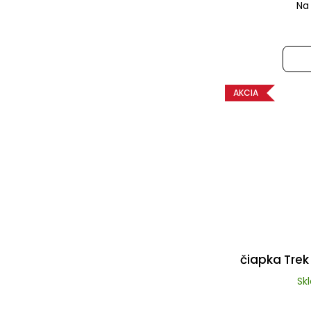
Na
AKCIA
čiapka Trek
Sk