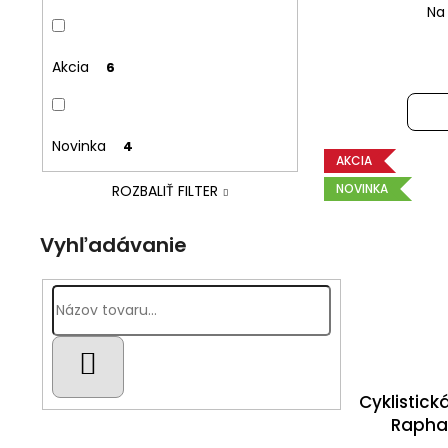
n
d
Na
e
u
l
Akcia
6
k
t
o
Novinka
4
AKCIA
v
NOVINKA
ROZBALIŤ FILTER
Vyhľadávanie
HĽADAŤ
Cyklistick
Rapha 