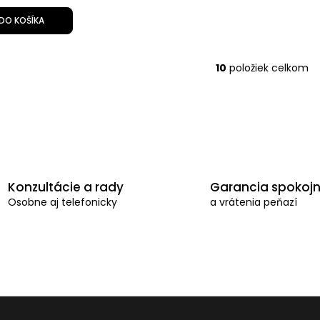
DO KOŠÍKA
10
položiek celkom
O
v
l
á
d
a
Konzultácie a rady
Garancia spokojn
c
Osobne aj telefonicky
a vrátenia peňazí
i
e
p
r
v
k