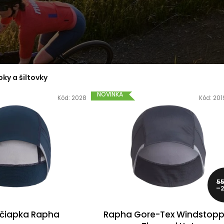
CYKLISTICKÁ BUNDA
OKULIARE RUDY
TREK CIRCUIT SOFTSHELL
PROJECT SPINSHIELD AI
R
CYCLING JACKET
- CRYSTAL
ASH/MULTILASER
39,99 €
ORANGE
Pôvodne:
99,99 €
110,99 €
Pôvodne:
135 €
pky a šiltovky
NOVINKA
Kód:
2028
Kód:
201
55
–2
čiapka Rapha
Rapha Gore-Tex Windstopp