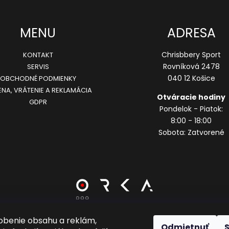
y
v
MENU
ADRESA
ý
p
Chrisbbery Sport
KONTAKT
Rovníková 2478
SERVIS
i
040 12 Košice
OBCHODNÉ PODMIENKY
s
NA, VRÁTENIE A REKLAMÁCIA
u
Otváracie hodiny
GDPR
Pondelok - Piatok:
8:00 - 18:00
Sobota: Zatvorené
obenie obsahu a reklám,
Odmietnuť