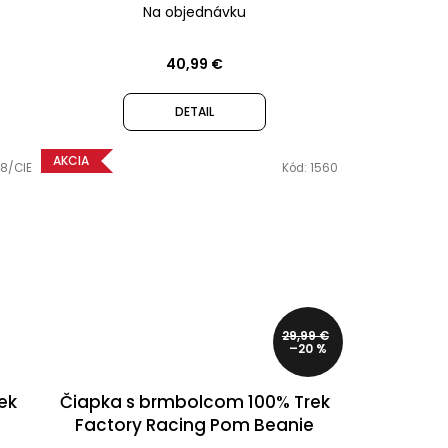
Na objednávku
40,99 €
DETAIL
AKCIA
8/CIE
Kód:
1560
29,99 €
–20 %
ek
Čiapka s brmbolcom 100% Trek
Factory Racing Pom Beanie