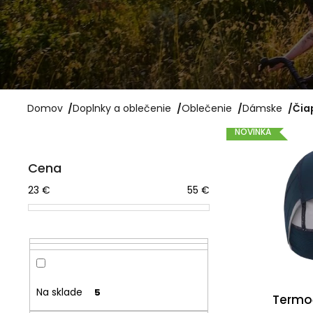
TESNIACI TMEL
BONTRAGER PRE
BEZDUŠOVÉ PLÁŠTE TL
6 €
Domov
/
Doplnky a oblečenie
/
Oblečenie
/
Dámske
/
Čia
V
NOVINKA
B
ý
Cena
o
p
23
€
55
€
č
i
n
s
ý
p
p
r
a
o
Na sklade
5
Termo