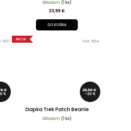
Skladom
(1 ks)
23,99 €
DO KOŠÍKA
AKCIA
d:
1551
Kód:
1554
99 €
29,99 €
0 %
–20 %
čiapka Trek Patch Beanie
Skladom
(1 ks)