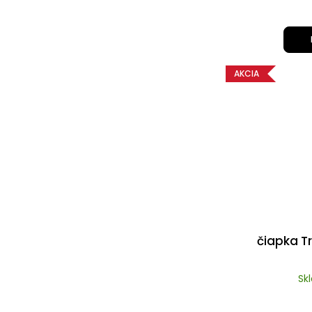
AKCIA
čiapka T
Sk