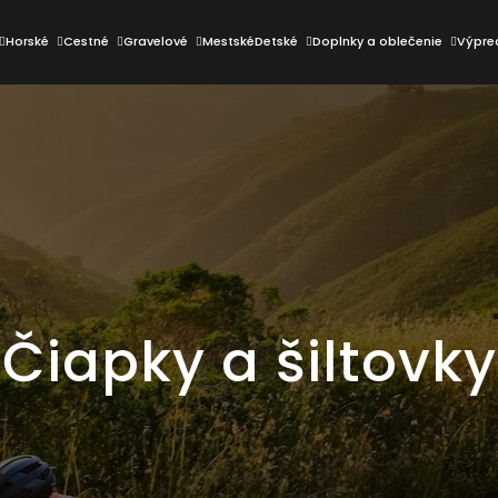
Horské
Cestné
Gravelové
Mestské
Detské
Doplnky a oblečenie
Výpre
Čo potrebujete nájsť?
HĽADAŤ
Odporúčame
Čiapky a šiltovky