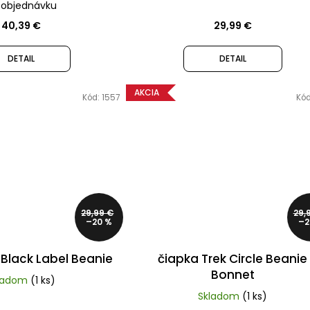
 objednávku
40,39 €
29,99 €
DETAIL
DETAIL
AKCIA
Kód:
1557
Kó
29,99 €
29,
–20 %
–2
 Black Label Beanie
čiapka Trek Circle Beanie
Bonnet
ladom
(1 ks)
Skladom
(1 ks)