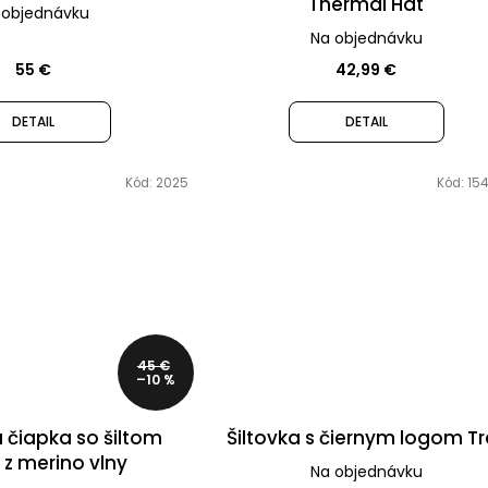
Thermal Hat
 objednávku
Na objednávku
55 €
42,99 €
DETAIL
DETAIL
Kód:
2025
Kód:
154
45 €
–10 %
á čiapka so šiltom
Šiltovka s čiernym logom Tr
z merino vlny
Na objednávku