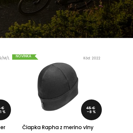
R
NOVINKA
9/M/L
Kód:
2022
 €
45 €
1 %
–8 %
er
Čiapka Rapha z merino vlny