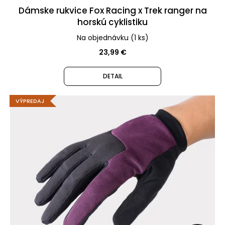
Pôvodne:
Dámske rukvice Fox Racing x Trek ranger na
70
€
horskú cyklistiku
Na objednávku
(1 ks)
23,99 €
DETAIL
VÝPREDAJ