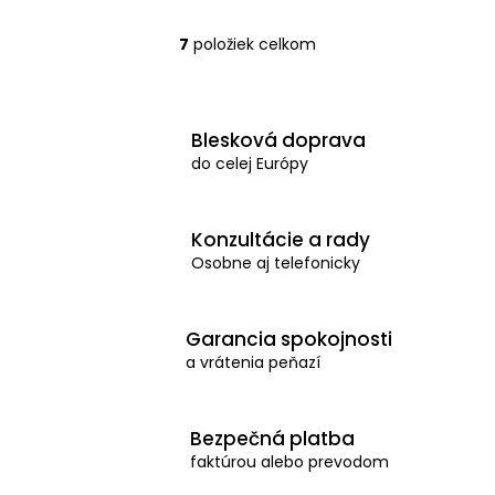
7
položiek celkom
O
v
l
Blesková doprava
á
do celej Európy
d
a
Konzultácie a rady
c
Osobne aj telefonicky
i
e
p
Garancia spokojnosti
a vrátenia peňazí
r
v
k
Bezpečná platba
y
faktúrou alebo prevodom
v