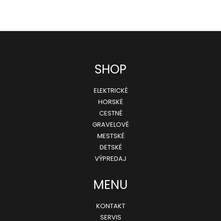
ý
p
i
s
Z
SHOP
u
á
ELEKTRICKÉ
p
HORSKÉ
ä
CESTNÉ
GRAVELOVÉ
t
MESTSKÉ
i
DETSKÉ
e
VÝPREDAJ
MENU
KONTAKT
SERVIS