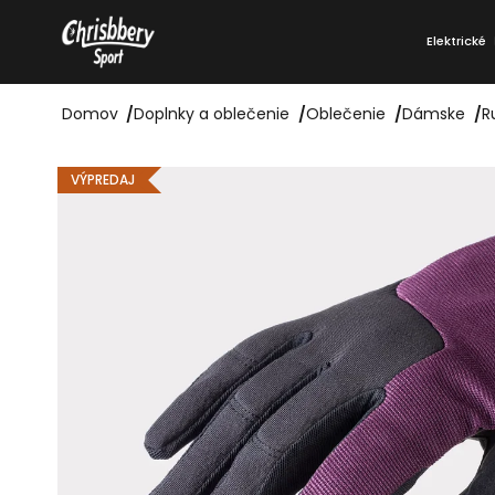
Prejsť
K
na
Elektrické
o
Späť
Späť
obsah
do
do
š
obchodu
obchodu
Domov
/
Doplnky a oblečenie
/
Oblečenie
/
Dámske
/
R
í
k
VÝPREDAJ