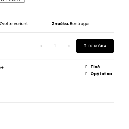
Zvoľte variant
Značka:
Bontrager
DO KOŠÍKA
Tlač
vé
Opýtať sa