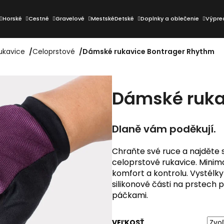
Horské
Cestné
Gravelové
Mestské
Detské
Doplnky a oblečenie
Výpre
ukavice
/
Celoprstové
/
Dámské rukavice Bontrager Rhythm
Čo potrebujete nájsť?
Dámské ruka
HĽADAŤ
Dlaně vám poděkují.
Odporúčame
Chraňte své ruce a najděte 
celoprstové rukavice. Minimal
komfort a kontrolu. Vystélky
silikonové části na prstech 
páčkami.
VEĽKOSŤ