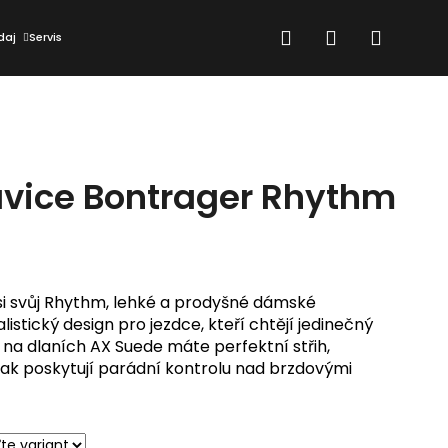
Hľadať
Prihlásenie
Nákup
daj
Servis
košík
vice Bontrager Rhythm
si svůj Rhythm, lehké a prodyšné dámské
istický design pro jezdce, kteří chtějí jedinečný
 na dlaních AX Suede máte perfektní střih,
pak poskytují parádní kontrolu nad brzdovými
Nasledujúce