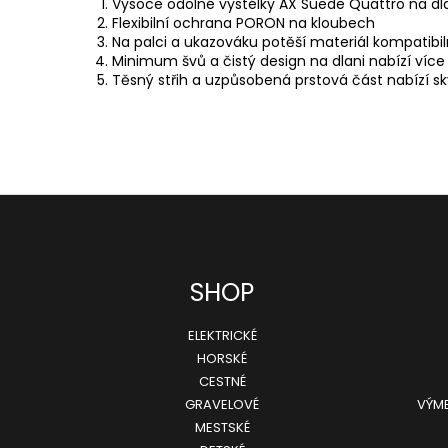
Vysoce odolné vystélky AX Suede Quattro na dla
Flexibilní ochrana PORON na kloubech
Na palci a ukazováku potěší materiál kompatibi
Minimum švů a čistý design na dlani nabízí více
Těsný střih a uzpůsobená prstová část nabízí sk
SHOP
ELEKTRICKÉ
HORSKÉ
CESTNÉ
GRAVELOVÉ
VÝME
MESTSKÉ