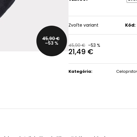
DÁMSKY CYKLISTICKÝ
BICYKEL TREK SLASH 8
NÁTELNÍK TREK CIRCUIT
GEN 6
47,99 €
2 475 €
Pôvodne:
59,99 €
Pôvodne:
3 999 €
Zvoľte variant
Kód:
45,90 €
–53 %
45,90 €
–53 %
21,49 €
Jednotková
cena:
Kategória
:
Celoprsto