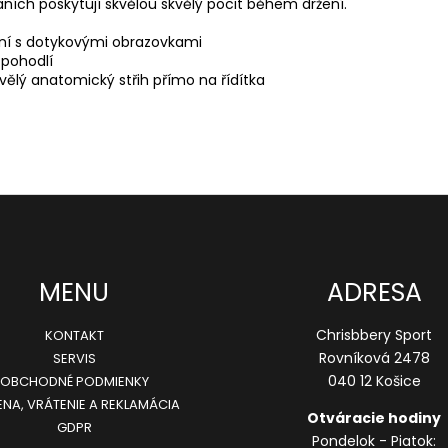
ních poskytují skvělou skvělý pocit během držení.
lní s dotykovými obrazovkami
 pohodlí
vělý anatomický střih přímo na řídítka
MENU
ADRESA
Chrisbbery Sport
KONTAKT
Rovníková 2478
SERVIS
040 12 Košice
OBCHODNÉ PODMIENKY
NA, VRÁTENIE A REKLAMÁCIA
Otváracie hodiny
GDPR
Pondelok - Piatok: