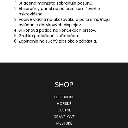
Stlačená manžeta zabraňuje posunu.
Absorpčný panel na palci zo semišového
mikrovlákna.
Vodivé vlákna na ukazováku a palci umožňujú
ovládanie dotykových displejov.
Silikónová potlač na končekoch prstov.
Grafika potlačená sieťotlačou.
Zapínanie na suchý zips okolo zápästia.
Z
SHOP
á
ELEKTRICKÉ
p
HORSKÉ
ä
CESTNÉ
GRAVELOVÉ
t
MESTSKÉ