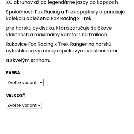
XC okruhov až po legendárne jazdy po kopcoch.
O
Spoločnosti Fox Racing a Trek spojili sily a prinášajú
d
kolekciu oblečenia Fox Racing x Trek
p
pre horskú cyklistiku, ktorá zaručuje špičkové
o
vlastnosti a maximálny komfort na trailoch.
r
Rukavice Fox Racing x Trek Ranger na horskú
ú
cyklistiku sa vyznačujú špičkovými vlastnosťami
č
a skvelým strihom.
a
FARBA
m
e
VEĽKOSŤ
KOŠÍK
NA
INŠTALÁCIU
NA
RIADIDLÁ
POMOCOU
HÁČIKOV