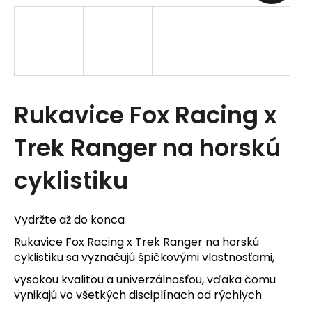
t
e
n
á
Rukavice Fox Racing x
j
s
Trek Ranger na horskú
ť
cyklistiku
?
Vydržte až do konca
Rukavice Fox Racing x Trek Ranger na horskú
cyklistiku sa vyznačujú špičkovými vlastnosťami,
HĽADAŤ
vysokou kvalitou a univerzálnosťou, vďaka čomu
vynikajú vo všetkých disciplínach od rýchlych