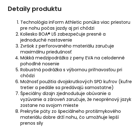
Detaily produktu
Technológia inForm Athletic ponúka viac priestoru
pre nohu počas jazdy aj pri chôdzi
Koliesko BOA® L6 zabezpečuje presné a
jednoduché nastavenie
Zvršok z perforovaného materiálu zaručuje
maximálnu priedušnosť
Mäkká medzipodrážka z peny EVA na celodenné
pohodlné nosenie
Robustná podrážka s výbornou priľnavosťou pri
chôdzi
Možnosť použitia dvojskrutkových SPD kufrov (kufre
tretier a pedále sa predávajú samostatne)
Špeciálny dizajn zjednodušuje obúvanie a
vyzúvanie a zároveň zaručuje, že neoprénový jazyk
zostane na svojom mieste
Prekrytie päty zo špeciálneho protišmykového
materiálu dobre drží nohu, čo umožňuje lepší
prenos sily