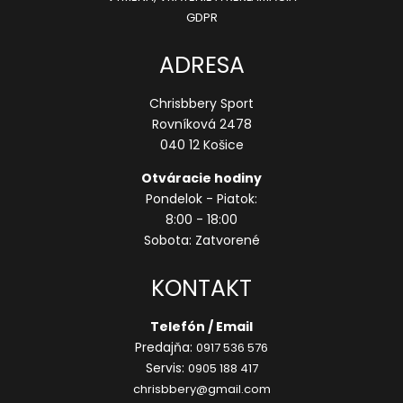
GDPR
ADRESA
Chrisbbery Sport
Rovníková 2478
040 12 Košice
Otváracie hodiny
Pondelok - Piatok:
8:00 - 18:00
Sobota: Zatvorené
KONTAKT
Telefón / Email
Predajňa:
0917 536 576
Servis:
0905 188 417
chrisbbery@gmail.com