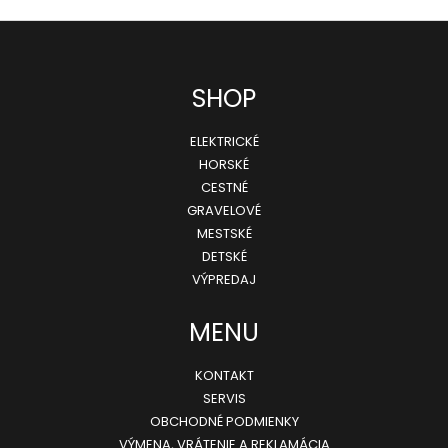
Z
SHOP
á
ELEKTRICKÉ
p
HORSKÉ
ä
CESTNÉ
GRAVELOVÉ
t
MESTSKÉ
i
DETSKÉ
e
VÝPREDAJ
MENU
KONTAKT
SERVIS
OBCHODNÉ PODMIENKY
VÝMENA, VRÁTENIE A REKLAMÁCIA