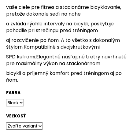
vaše ciele pre fitnes a stacionárne bicyklovanie,
O
pretože dokonale sedí na nohe
d
a zvláda rýchle intervaly na bicykli, poskytuje
p
pohodlie pri strečingu pred tréningom
o
aj rozcvičenie po ňom. A to všetko s dokonalým
r
štýlom.Kompatibilné s dvojskrutkovými
ú
SPD kuframi.
Elegantné nášľapné tretry navrhnuté
č
pre maximálny výkon na stacionárnom
a
bicykli a príjemný komfort pred tréningom aj po
m
ňom.
e
FARBA
CYKLISTICKÉ
TRETRY
TREK
VEĽKOSŤ
RSL
ROAD
338,99