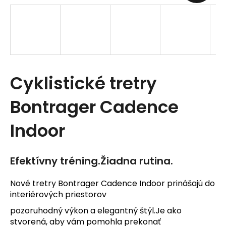
t
e
n
á
Cyklistické tretry
j
s
Bontrager Cadence
ť
Indoor
?
Efektívny tréning.Žiadna rutina.
Nové tretry Bontrager Cadence Indoor prinášajú do
interiérových priestorov
HĽADAŤ
pozoruhodný výkon a elegantný štýl.Je ako
stvorená, aby vám pomohla prekonať