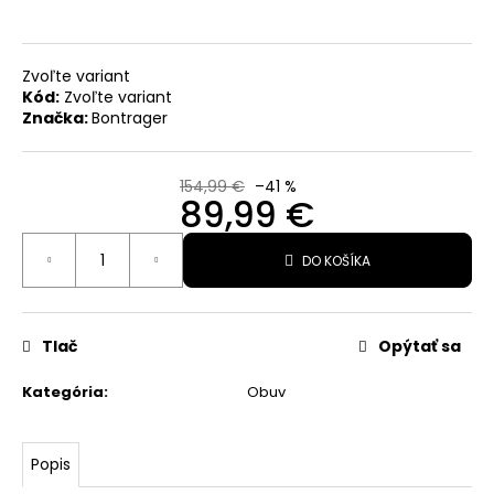
€
Pôvodne:
399,99
€
Zvoľte variant
Kód:
Zvoľte variant
Značka:
Bontrager
154,99 €
–41 %
89,99 €
Jednotková
DO KOŠÍKA
cena:
Tlač
Opýtať sa
Kategória
:
Obuv
Popis