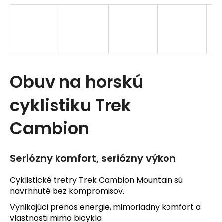
t
e
n
á
Obuv na horskú
j
s
cyklistiku Trek
ť
Cambion
?
Seriózny komfort, seriózny výkon
Cyklistické tretry Trek Cambion Mountain sú
navrhnuté bez kompromisov.
HĽADAŤ
Vynikajúci prenos energie, mimoriadny komfort a
vlastnosti mimo bicykla