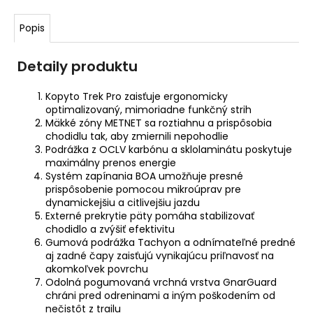
Popis
Detaily produktu
Kopyto Trek Pro zaisťuje ergonomicky
optimalizovaný, mimoriadne funkčný strih
Mäkké zóny METNET sa roztiahnu a prispôsobia
chodidlu tak, aby zmiernili nepohodlie
Podrážka z OCLV karbónu a sklolaminátu poskytuje
maximálny prenos energie
Systém zapínania BOA umožňuje presné
prispôsobenie pomocou mikroúprav pre
dynamickejšiu a citlivejšiu jazdu
Externé prekrytie päty pomáha stabilizovať
chodidlo a zvýšiť efektivitu
Gumová podrážka Tachyon a odnímateľné predné
aj zadné čapy zaisťujú vynikajúcu priľnavosť na
akomkoľvek povrchu
Odolná pogumovaná vrchná vrstva GnarGuard
chráni pred odreninami a iným poškodením od
nečistôt z trailu