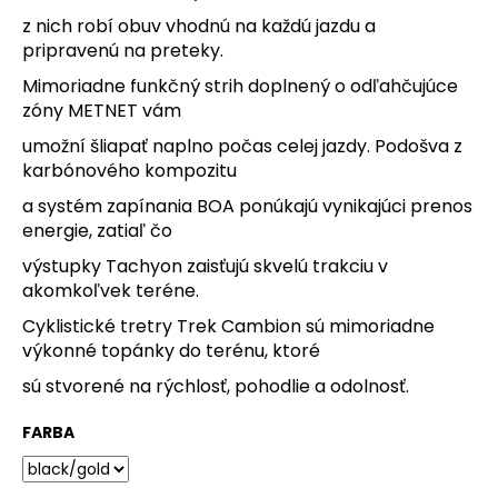
z nich robí obuv vhodnú na každú jazdu a
O
pripravenú na preteky.
d
Mimoriadne funkčný strih doplnený o odľahčujúce
p
zóny METNET vám
o
umožní šliapať naplno počas celej jazdy. Podošva z
r
karbónového kompozitu
ú
a systém zapínania BOA ponúkajú vynikajúci prenos
č
energie, zatiaľ čo
a
výstupky Tachyon zaisťujú skvelú trakciu v
m
akomkoľvek teréne.
e
Cyklistické tretry Trek Cambion sú mimoriadne
výkonné topánky do terénu, ktoré
PRILBA
sú stvorené na rýchlosť, pohodlie a odolnosť.
NA
HORSKÚ
FARBA
CYKLISTIKU
TREK
QUANTUM
WAVECEL