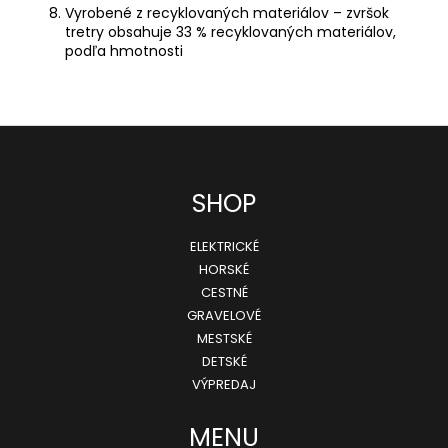
Vyrobené z recyklovaných materiálov – zvršok
tretry obsahuje 33 % recyklovaných materiálov,
podľa hmotnosti
Z
SHOP
á
ELEKTRICKÉ
p
HORSKÉ
ä
CESTNÉ
GRAVELOVÉ
t
MESTSKÉ
i
DETSKÉ
e
VÝPREDAJ
MENU