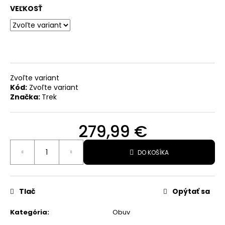
VEĽKOSŤ
82,99
€
Pôvodne:
109,99
€
Zvoľte variant
Kód:
Zvoľte variant
Značka:
Trek
279,99 €
Jednotková
DO KOŠÍKA
cena:
Tlač
Opýtať sa
Kategória
:
Obuv