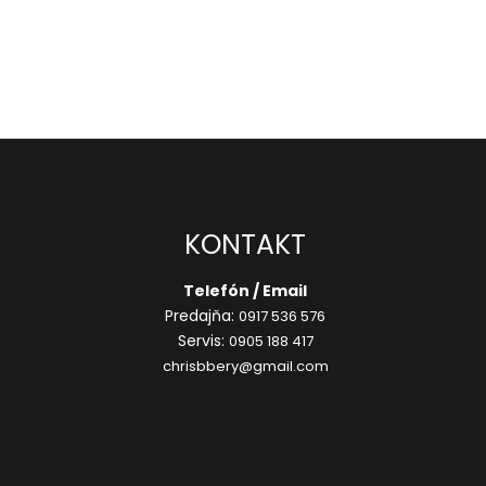
KONTAKT
Telefón / Email
Predajňa:
0917 536 576
Servis:
0905 188 417
chrisbbery@gmail.com