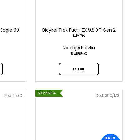
8 Eagle 90
Bicykel Trek Fuel+ EX 9.8 XT Gen 2
MY26
Na objednávku
8 499 €
DETAIL
NOVINKA
Kód:
114/XL
Kód:
390/M3
8 699