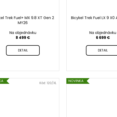
kel Trek Fuel+ MX 9.8 XT Gen 2
Bicykel Trek Fuel LX 9 X0
MY26
Na objednávku
Na objednávku
8 499 €
6 699 €
DETAIL
DETAIL
KA
NOVINKA
Kód:
120/XL