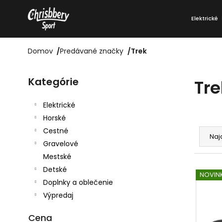
Prejsť
K
na
Elektrické
o
Späť
Späť
obsah
do
do
š
obchodu
obchodu
Domov
/
Predávané značky
/
Trek
í
Preskočiť
B
k
kategórie
Kategórie
Tre
o
č
Elektrické
Horské
n
R
Cestné
ý
Naj
a
Gravelové
p
d
Mestské
V
a
Detské
e
NOVIN
Doplnky a oblečenie
ý
n
n
Výpredaj
p
e
i
i
l
Cena