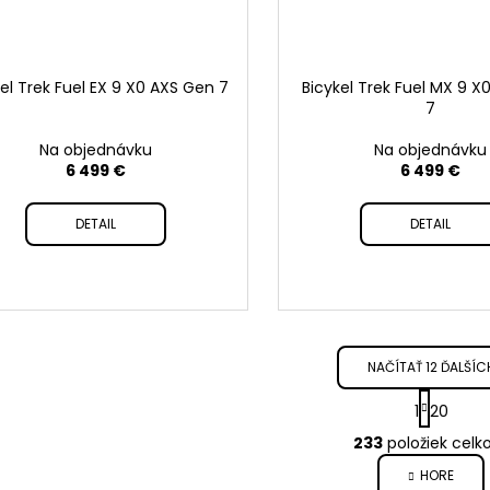
kel Trek Fuel EX 9 X0 AXS Gen 7
Bicykel Trek Fuel MX 9 X
7
Na objednávku
Na objednávku
6 499 €
6 499 €
DETAIL
DETAIL
NAČÍTAŤ 12 ĎALŠÍC
S
1
20
t
O
233
položiek cel
r
v
HORE
á