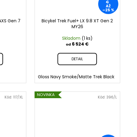
€
AŽ
–25 %
 AXS Gen 7
Bicykel Trek Fuel+ LX 9.8 XT Gen 2
MY26
Skladom
(1 ks)
6 524 €
od
DETAIL
Gloss Navy Smoke/Matte Trek Black
NOVINKA
Kód:
117/XL
Kód:
396/L