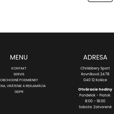
l
n
á
k
d
o
a
v
c
a
n
i
i
e
e
p
MENU
ADRESA
r
v
Chrisbbery Sport
KONTAKT
k
Rovníková 2478
SERVIS
y
040 12 Košice
OBCHODNÉ PODMIENKY
NA, VRÁTENIE A REKLAMÁCIA
v
Otváracie hodiny
GDPR
ý
Pondelok - Piatok:
p
8:00 - 18:00
Sobota: Zatvorené
i