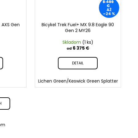
8 499
€
AŽ
–24 %
0 AXS Gen
Bicykel Trek Fuel+ MX 9.8 Eagle 90
Gen 2 MY26
Skladom
(1 ks)
6 375 €
od
DETAIL
Lichen Green/Keswick Green Splatter
H
kom