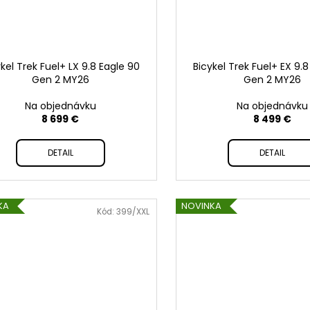
kel Trek Fuel+ LX 9.8 Eagle 90
Bicykel Trek Fuel+ EX 9.
Gen 2 MY26
Gen 2 MY26
Na objednávku
Na objednávku
8 699 €
8 499 €
DETAIL
DETAIL
KA
NOVINKA
Kód:
399/XXL