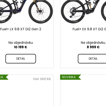
TREK CIRCUIT THERMAL
RUKAVICE FOX RACING 
CYCLING BIB TIGHT
TREK RANGER NA
HORSKÚ CYKLISTIKU
89,99 €
Pôvodne:
99,99 €
23,99 €
Pôvodne:
29,99 €
Fuel+ LX 9.8 XT Di2 Gen 2
Fuel+ EX 9.8 XT Di2 
Na objednávku
Na objednávku
10 199 €
8 999 €
DETAIL
DETAIL
KA
NOVINKA
Kód:
393/XXL