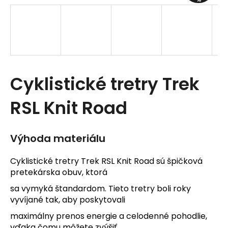
t
e
n
á
Cyklistické tretry Trek
j
s
RSL Knit Road
ť
?
Výhoda materiálu
Cyklistické tretry Trek RSL Knit Road sú špičková
pretekárska obuv, ktorá
sa vymyká štandardom. Tieto tretry boli roky
HĽADAŤ
vyvíjané tak, aby poskytovali
maximálny prenos energie a celodenné pohodlie,
vďaka čomu môžete zvýšiť