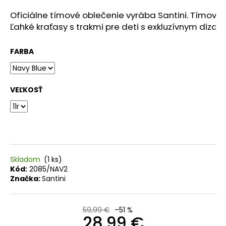
O
Oficiálne tímové oblečenie vyrába Santini. Tímové 
Ľahké kraťasy s trakmi pre deti s exkluzívnym diza
d
p
FARBA
o
r
ú
VEĽKOSŤ
č
a
m
e
Skladom
(1 ks)
Kód:
2085/NAV2
TREK
Značka:
Santini
CIRCUIT
THERMAL
CYCLING
BIB
59,99 €
–51 %
28,99 €
TIGHT