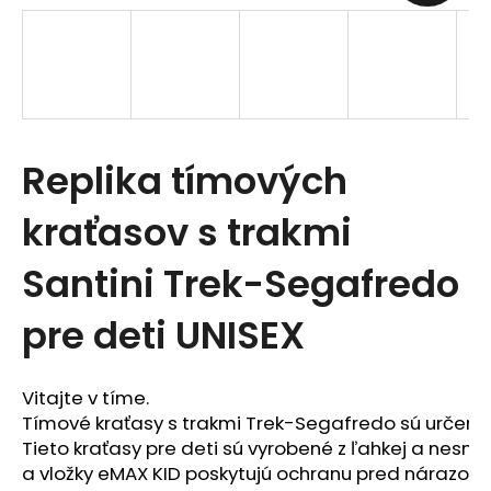
t
e
n
á
Replika tímových
j
s
kraťasov s trakmi
ť
Santini Trek-Segafredo
?
pre deti UNISEX
Vitajte v tíme.

Tímové kraťasy s trakmi Trek-Segafredo sú určen
HĽADAŤ
Tieto kraťasy pre deti sú vyrobené z ľahkej a nesm
a vložky eMAX KID poskytujú ochranu pred nárazom, 