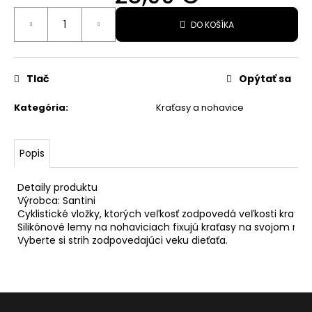
89,99
Jednotková
€
DO KOŠÍKA
cena:
Pôvodne:
99,99
€
Tlač
Opýtať sa
Kategória
:
Kraťasy a nohavice
Popis
Detaily produktu

Výrobca: Santini

Cyklistické vložky, ktorých veľkosť zodpovedá veľkosti kraťaso
Silikónové lemy na nohaviciach fixujú kraťasy na svojom miest
Vyberte si strih zodpovedajúci veku dieťaťa.