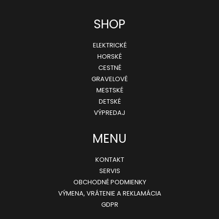
Z
SHOP
á
ELEKTRICKÉ
p
HORSKÉ
ä
CESTNÉ
GRAVELOVÉ
t
MESTSKÉ
i
DETSKÉ
e
VÝPREDAJ
MENU
KONTAKT
SERVIS
OBCHODNÉ PODMIENKY
VÝMENA, VRÁTENIE A REKLAMÁCIA
GDPR