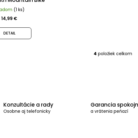
ladom
(1 ks)
14,99 €
DETAIL
4
položiek celkom
O
v
l
á
d
a
Konzultácie a rady
Garancia spokojn
c
Osobne aj telefonicky
a vrátenia peňazí
i
e
p