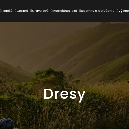
Horské
Cestné
Gravelové
Mestské
Detské
Doplnky a oblečenie
Výpre
Čo potrebujete nájsť?
HĽADAŤ
Odporúčame
Dresy