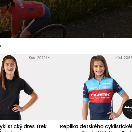
K
BICYKEL TREK
OKULIARE RUDY
SUPERCALIBER SLR 9.8 X0
PROJECT SPINSHIELD AI
AXS T-TYPE GEN 2
- CRYSTAL
DEMO
ASH/MULTILASER
ORANGE
4 998 €
Pôvodne:
7 499 €
110,99 €
Pôvodne:
135 €
y
Kód:
2070/XL
Kód:
208
44,
–5
yklistický dres Trek
Replika detského cyklistick