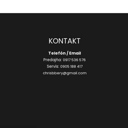
KONTAKT
Telefón / Email
Predajňa:
0917 536 576
Servis:
0905 188 417
chrisbbery@gmail.com