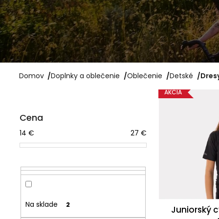
OMOTÁVKA GEL COR
4,99 €
Pôvodne:
16 €
Domov
/
Doplnky a oblečenie
/
Oblečenie
/
Detské
/
Dres
V
AKCIA
B
ý
Cena
o
p
14
€
27
€
č
i
n
s
ý
p
p
r
a
o
Na sklade
2
Juniorský c