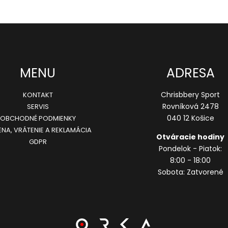
r
v
k
y
v
MENU
ADRESA
ý
p
Chrisbbery Sport
KONTAKT
Rovníková 2478
SERVIS
i
040 12 Košice
OBCHODNÉ PODMIENKY
s
NA, VRÁTENIE A REKLAMÁCIA
u
Otváracie hodiny
GDPR
Pondelok - Piatok:
8:00 - 18:00
Sobota: Zatvorené