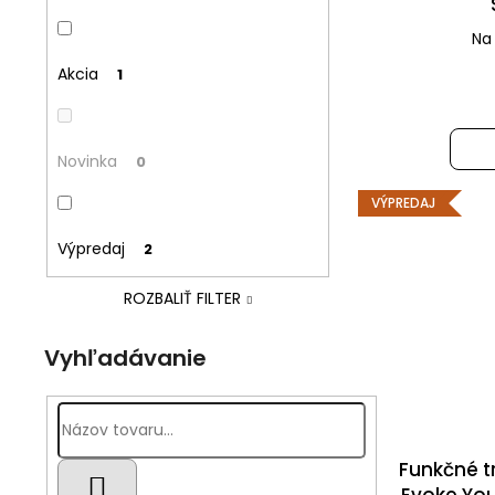
n
d
e
Na
u
l
Akcia
1
k
t
o
Novinka
0
v
VÝPREDAJ
Výpredaj
2
ROZBALIŤ FILTER
Vyhľadávanie
Funkčné tr
HĽADAŤ
Evoke You