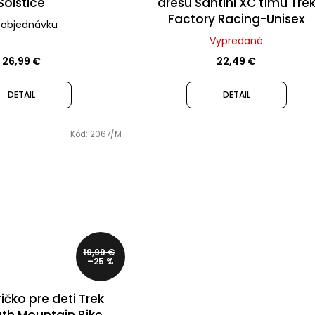
Solstice
dresu Santini XC tímu Tre
Factory Racing-Unisex
 objednávku
Vypredané
26,99 €
22,49 €
DETAIL
DETAIL
Kód:
2067/M
19,99 €
–25 %
ičko pre deti Trek
th Mountain Bike