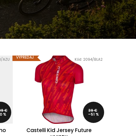
R
VÝPREDAJ
8/AZU
Kód:
2094/BLA2
99 €
39 €
0 %
–51 %
ého
Castelli Kid Jersey Future