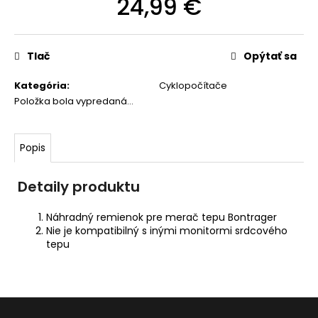
24,99 €
O
Jednotková
cena:
d
Tlač
Opýtať sa
p
o
Kategória
:
Cyklopočítače
r
Položka bola vypredaná…
ú
č
Popis
a
m
Detaily produktu
e
Náhradný remienok pre merač tepu Bontrager
Nie je kompatibilný s inými monitormi srdcového
RUKAVICE
tepu
FOX
RACING
X
TREK
RANGER
NA