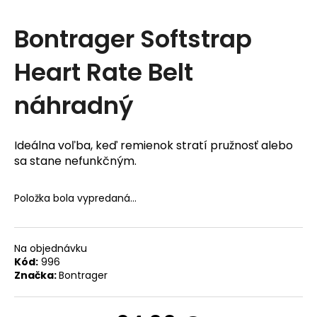
t
Bontrager Softstrap
e
Heart Rate Belt
n
á
náhradný
j
s
Ideálna voľba, keď remienok stratí pružnosť alebo
ť
sa stane nefunkčným.
?
Položka bola vypredaná…
Na objednávku
Kód:
996
Značka:
Bontrager
HĽADAŤ