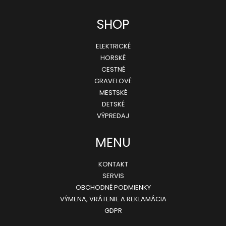
HORSKÚ
Z
CYKLISTIKU
SHOP
23,99
á
€
ELEKTRICKÉ
Pôvodne:
p
29,99
HORSKÉ
€
ä
CESTNÉ
GRAVELOVÉ
t
MESTSKÉ
i
DETSKÉ
e
VÝPREDAJ
MENU
KONTAKT
SERVIS
OBCHODNÉ PODMIENKY
VÝMENA, VRÁTENIE A REKLAMÁCIA
GDPR