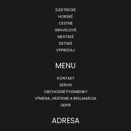
á
ELEKTRICKÉ
p
HORSKÉ
ä
CESTNÉ
GRAVELOVÉ
t
MESTSKÉ
i
DETSKÉ
e
VÝPREDAJ
MENU
KONTAKT
SERVIS
OBCHODNÉ PODMIENKY
VÝMENA, VRÁTENIE A REKLAMÁCIA
GDPR
ADRESA