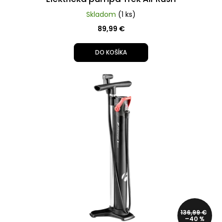
MTB
Skladom
(1 ks)
13,50
89,99 €
€
Pôvodne:
15,99
DO KOŠÍKA
€
136,99 €
–40 %