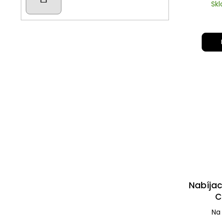
Sk
Nabíjac
C
Na