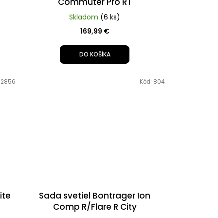
Commuter Pro RT
Skladom
(6 ks)
169,99 €
DO KOŠÍKA
:
2856
Kód:
804
ite
Sada svetiel Bontrager Ion
Comp R/Flare R City