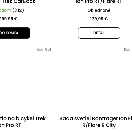
l Trek CarBack
Ion Pro RT/Flare RT
ladom
(3 ks)
Objednané
199,99 €
179,99 €
DO KOŠÍKA
DETAIL
Kód:
801
Kód
lo na bicykel Trek
Sada svetiel Bontrager Ion El
on Pro RT
R/Flare R City