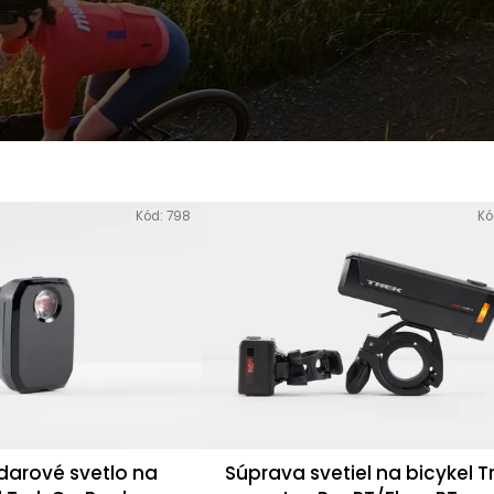
K
BICYKEL TREK
OKULIARE RUDY
SUPERCALIBER SLR 9.8 X0
PROJECT SPINSHIELD AI
AXS T-TYPE GEN 2
- CRYSTAL
DEMO
ASH/MULTILASER
ORANGE
4 998 €
Pôvodne:
7 499 €
110,99 €
Pôvodne:
135 €
Kód:
798
Kó
darové svetlo na
Súprava svetiel na bicykel T