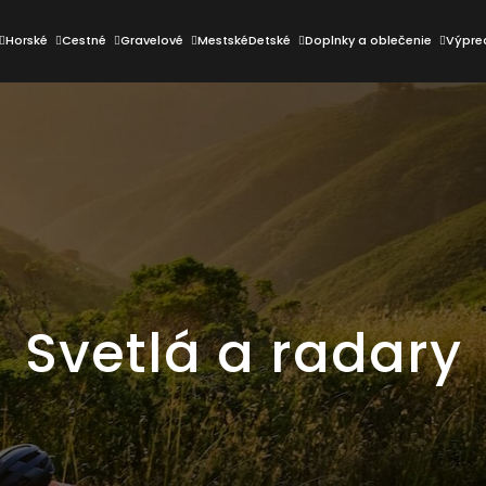
Horské
Cestné
Gravelové
Mestské
Detské
Doplnky a oblečenie
Výpre
Čo potrebujete nájsť?
HĽADAŤ
Odporúčame
Svetlá a radary