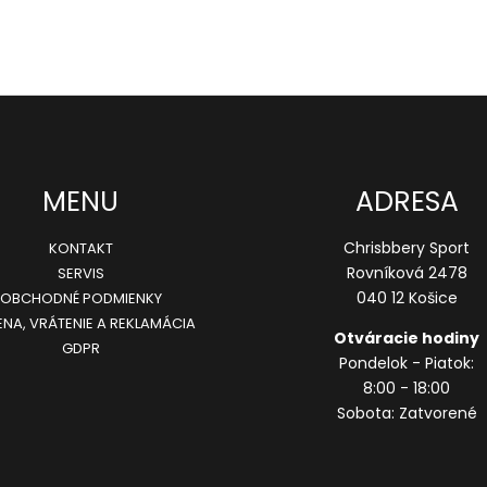
r
v
k
y
v
ý
p
MENU
ADRESA
i
s
Chrisbbery Sport
KONTAKT
u
Rovníková 2478
SERVIS
040 12 Košice
OBCHODNÉ PODMIENKY
NA, VRÁTENIE A REKLAMÁCIA
Otváracie hodiny
GDPR
Pondelok - Piatok:
8:00 - 18:00
Sobota: Zatvorené