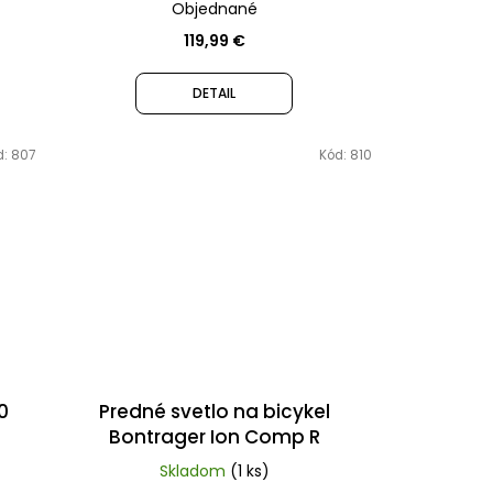
Objednané
119,99 €
DETAIL
d:
807
Kód:
810
0
Predné svetlo na bicykel
Bontrager Ion Comp R
Skladom
(1 ks)