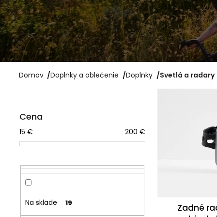
OMOTÁVKA GEL COR
4,99 €
Pôvodne:
16 €
Domov
/
Doplnky a oblečenie
/
Doplnky
/
Svetlá a radary
V
B
ý
Cena
o
p
15
€
200
€
č
i
n
s
ý
p
p
r
a
o
Na sklade
19
Zadné ra