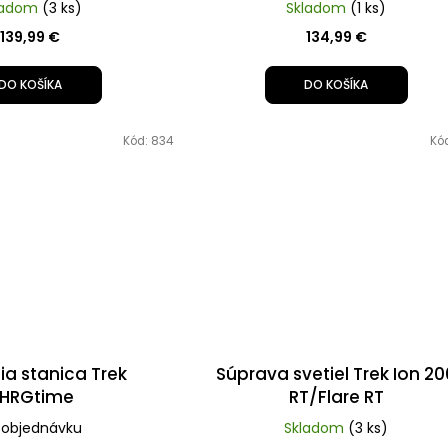
ladom
(3 ks)
Skladom
(1 ks)
139,99 €
134,99 €
DO KOŠÍKA
DO KOŠÍKA
Kód:
834
Kó
ia stanica Trek
Súprava svetiel Trek Ion 20
HRGtime
RT/Flare RT
 objednávku
Skladom
(3 ks)