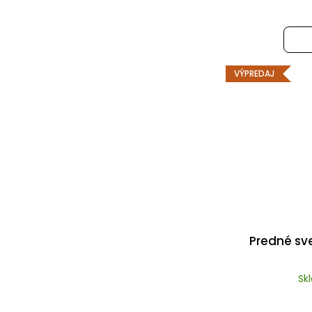
VÝPREDAJ
Predné sve
Sk