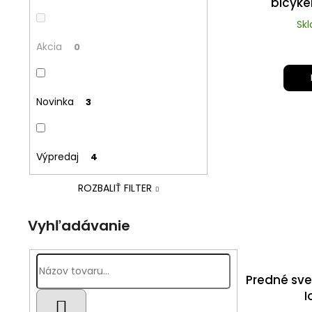
n
bicyke
d
e
Sk
u
l
Akcia
0
k
t
o
Novinka
3
v
Výpredaj
4
ROZBALIŤ FILTER
Vyhľadávanie
Predné svet
I
HĽADAŤ