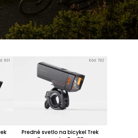
R
d:
831
Kód:
792
rek
Predné svetlo na bicykel Trek