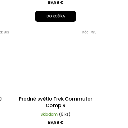
89,99 €
DO KOŠÍKA
d:
813
Kód:
795
0
Predné světlo Trek Commuter
Comp R
Skladom
(6 ks)
59,99 €