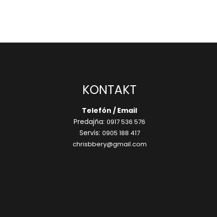
KONTAKT
Telefón / Email
Predajňa:
0917 536 576
Servis:
0905 188 417
chrisbbery@gmail.com