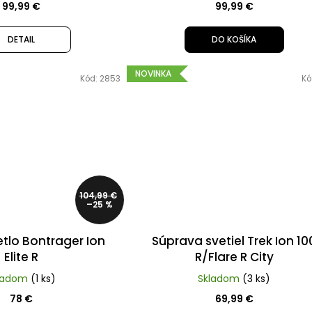
99,99 €
99,99 €
DETAIL
DO KOŠÍKA
NOVINKA
Kód:
2853
Kó
104,99 €
–25 %
tlo Bontrager Ion
Súprava svetiel Trek Ion 10
Elite R
R/Flare R City
ladom
(1 ks)
Skladom
(3 ks)
78 €
69,99 €