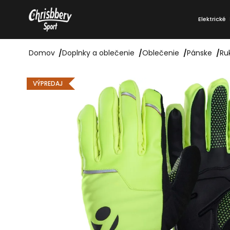
Prejsť
K
na
Elektrické
o
Späť
Späť
obsah
do
do
š
obchodu
obchodu
Domov
/
Doplnky a oblečenie
/
Oblečenie
/
Pánske
/
Ru
í
k
VÝPREDAJ