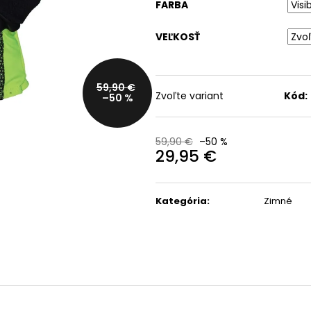
FARBA
DÁMSKY CYKLISTICKÝ
BICYKEL TREK SLASH 8
NÁTELNÍK TREK CIRCUIT
GEN 6
VEĽKOSŤ
47,99 €
2 475 €
Pôvodne:
59,99 €
Pôvodne:
3 999 €
59,90 €
Zvoľte variant
Kód:
–50 %
59,90 €
–50 %
29,95 €
Jednotková
cena:
Kategória
:
Zimné