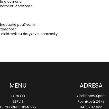
lo a ochranu

enáročnú obratnosť

ednoduché používanie

ezpečnosť

 elektronikou dotykovej obrazovky
MENU
ADRESA
Chrisbbery Sport
KONTAKT
Rovníková 2478
SERVIS
040 12 Košice
OBCHODNÉ PODMIENKY