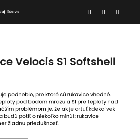
Hľadať
Prihlásenie
Nákup
daj
Servis
košík
e Velocis S1 Softshell
uje podnebie, pre ktoré sú rukavice vhodné. 
eploty pod bodom mrazu a S1 pre teploty nad 
ším problémom je, že ak je ortuť kdekoľvek 
a budú potiť o niekoľko minút: rukavice 
er žiadnu priedušnosť.
Nasledujúce