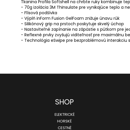
Tkanina Profila Softshell na chrbte ruky kombinuje tep
- 70g izolácia 3M Thinsulate pre vynikajúce teplo a n
- Flísová podšívka

- Výplň inForm Fusion GelFoam znižuje únavu rúk

- Silikónový grip na prstoch poskytuje skvelý úchop

- Nastaviteľné zapínanie na zápästie s pútkom pre j
- Reflexné prvky zvyšujú viditeľnosť pre maximálnu b
- Technológia eSwipe pre bezproblémovú interakciu s
SHOP
ELEKTRICKÉ
HORSKÉ
CESTNÉ