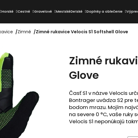
Horské
Cestné
Gravelové
Mestské
Detské
Doplnky a oblečenie
Výpre
kavice
/
Zimné
/
Zimné rukavice Velocis S1 Softshell Glove
Čo potrebujete nájsť?
Zimné rukavic
HĽADAŤ
Glove
Odporúčame
Časť S1 v názve Velocis urč
Bontrager uvádza S2 pre t
bodom mrazu. Mojím najväč
na severe 0 °C, vaše ruky s
Velocis S1 neponúkajú takm