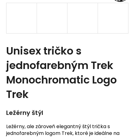
t
e
n
á
Unisex tričko s
j
s
jednofarebným Trek
ť
Monochromatic Logo
?
Trek
Ležérny štýl
HĽADAŤ
Ležérny, ale zároveň elegantný štýl trička s
jednofarebným logom Trek, ktoré je ideálne na