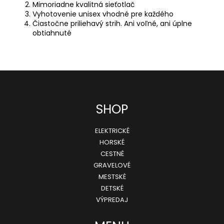
Mimoriadne kvalitná sieťotlač
Vyhotovenie unisex vhodné pre každého
Čiastočne priliehavý strih. Ani voľné, ani úplne
obtiahnuté
Z
SHOP
á
ELEKTRICKÉ
p
HORSKÉ
ä
CESTNÉ
GRAVELOVÉ
t
MESTSKÉ
i
DETSKÉ
e
VÝPREDAJ