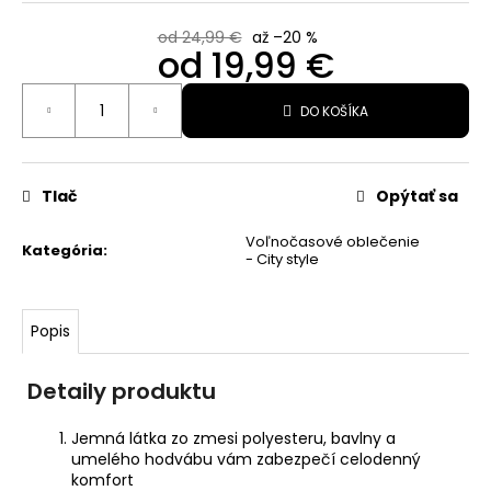
ASH/MULTILASER
ORANGE
od 24,99 €
až –20 %
od
19,99 €
110,99
€
Jednotková
Pôvodne:
DO KOŠÍKA
cena:
135
€
Tlač
Opýtať sa
Voľnočasové oblečenie
Kategória
:
- City style
Popis
Detaily produktu
Jemná látka zo zmesi polyesteru, bavlny a
umelého hodvábu vám zabezpečí celodenný
komfort