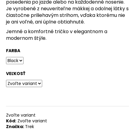
posedenia po jazde alebo na každodenné nosenie.
Je vyrobené z neuveriteľne mäkkej a odolnej látky s
O
čiastočne priliehavým strihom, vďaka ktorému nie
d
je ani voľné, ani úplne obtiahnuté.
p
Jemné a komfortné tričko v elegantnom a
o
modernom štýle.
r
ú
FARBA
č
a
VEĽKOSŤ
m
e
OKULIARE
RUDY
PROJECT
Zvoľte variant
SPINSHIELD
Kód:
Zvoľte variant
AIR
Značka:
Trek
-
CRYSTAL