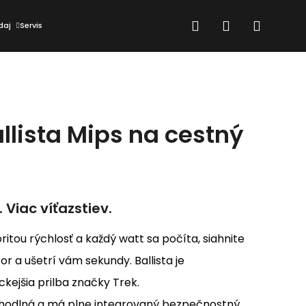
Hľadať
Prihlásenie
Nákup
daj
Servis
košík
allista Mips na cestný
Viac víťazstiev.
ritou rýchlosť a každý watt sa počíta, siahnite
or a ušetrí vám sekundy. Ballista je
ckejšia prilba značky Trek.
Nasledujúce
 pohodlná a má plne integrovaný bezpečnostný