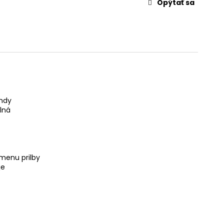
Opýtať sa
undy
lná
menu prilby
je