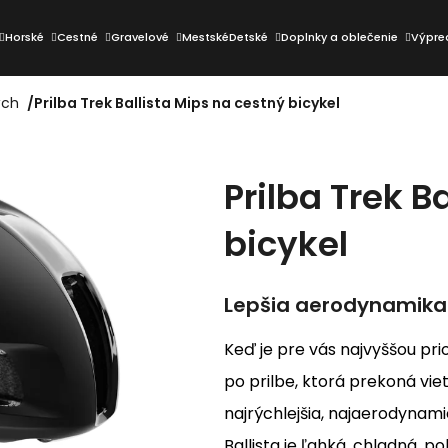
Horské
Cestné
Gravelové
Mestské
Detské
Doplnky a oblečenie
Výpre
ých
/
Prilba Trek Ballista Mips na cestný bicykel
Čo potrebujete nájsť?
Prilba Trek B
HĽADAŤ
bicykel
Odporúčame
Lepšia aerodynamika. 
Keď je pre vás najvyššou prio
po prilbe, ktorá prekoná viet
najrýchlejšia, najaerodynami
Ballista je ľahká, chladná,