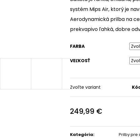
K
BICYKEL TREK
OKULIARE RUDY
systém Mips Air, ktorý je na
SUPERCALIBER SLR 9.8 X0
PROJECT SPINSHIELD AI
AXS T-TYPE GEN 2
- CRYSTAL
Aerodynamická prilba na ces
DEMO
ASH/MULTILASER
ORANGE
prekvapivo ľahká, dobre od
4 998 €
Pôvodne:
7 499 €
110,99 €
Pôvodne:
135 €
FARBA
VEĽKOSŤ
Zvoľte variant
Kód
249,99 €
Jednotková
cena:
Kategória
:
Prilby pre