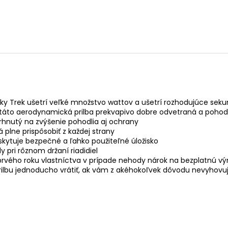
čky Trek ušetrí veľké množstvo wattov a ušetrí rozhodujúce sek
áto aerodynamická prilba prekvapivo dobre odvetraná a pohod
vrhnutý na zvýšenie pohodlia aj ochrany
lne prispôsobiť z každej strany
kytuje bezpečné a ľahko použiteľné úložisko
 pri rôznom držaní riadidiel
ého roku vlastníctva v prípade nehody nárok na bezplatnú vý
bu jednoducho vrátiť, ak vám z akéhokoľvek dôvodu nevyhovu