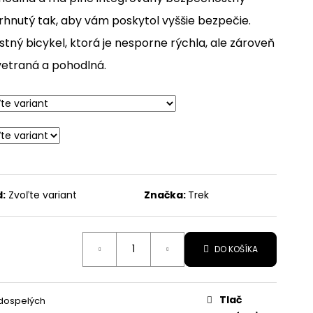
vrhnutý tak, aby vám poskytol vyššie bezpečie.
R
tný bicykel, ktorá je nesporne rýchla, ale zároveň
vetraná a pohodlná.
:
Zvoľte variant
Značka:
Trek
DO KOŠÍKA
Tlač
 dospelých