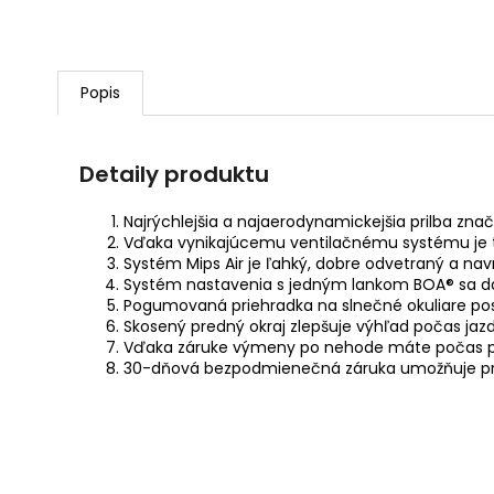
Popis
Detaily produktu
Najrýchlejšia a najaerodynamickejšia prilba zna
Vďaka vynikajúcemu ventilačnému systému je t
Systém Mips Air je ľahký, dobre odvetraný a na
Systém nastavenia s jedným lankom BOA® sa dá p
Pogumovaná priehradka na slnečné okuliare pos
Skosený predný okraj zlepšuje výhľad počas jazdy
Vďaka záruke výmeny po nehode máte počas prv
30-dňová bezpodmienečná záruka umožňuje pril