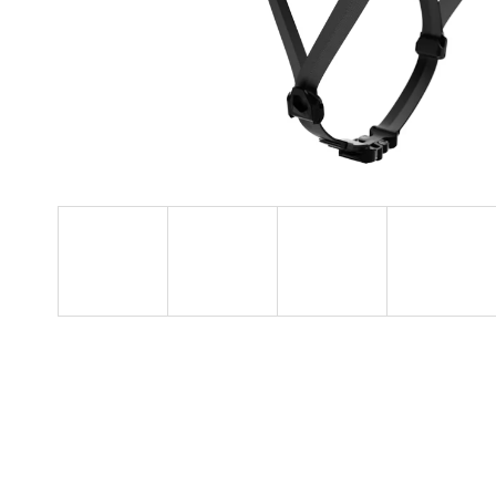
OMOTÁVKA GEL COR
4,99 €
Pôvodne:
16 €