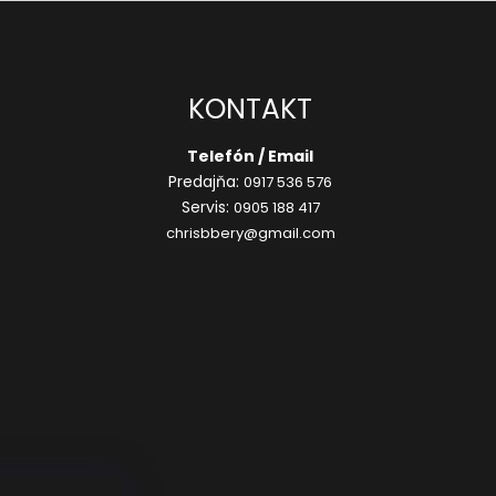
KONTAKT
Telefón / Email
Predajňa:
0917 536 576
Servis:
0905 188 417
chrisbbery@gmail.com