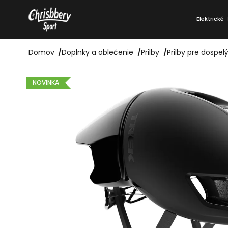
Prejsť
K
na
Elektrické
o
Späť
Späť
obsah
do
do
š
obchodu
obchodu
Domov
/
Doplnky a oblečenie
/
Prilby
/
Prilby pre dospel
í
k
NOVINKA