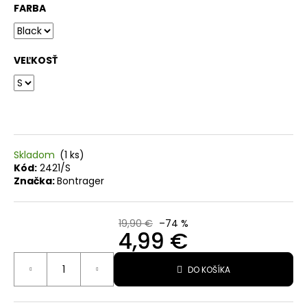
FARBA
O
d
p
VEĽKOSŤ
o
r
ú
č
a
Skladom
(1 ks)
Kód:
2421/S
m
Značka:
Bontrager
e
19,90 €
–74 %
4,99 €
CYKLISTICKÉ
PONOŽKY
Jednotková
RAPHA
DO KOŠÍKA
PRO
cena:
TEAM
20,50