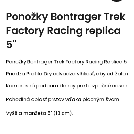
t
Ponožky Bontrager Trek
e
Factory Racing replica
n
á
5"
j
s
Ponožky Bontrager Trek Factory Racing Replica 5
ť
Priadza Profila Dry odvádza vlhkosť, aby udržala no
?
Kompresná podpora klenby pre bezpečné nosenie.

Pohodlná oblasť prstov vďaka plochým švom.

Vyššia manžeta 5" (13 cm).
HĽADAŤ