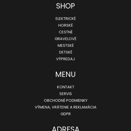
Z
SHOP
á
ELEKTRICKÉ
p
HORSKÉ
ä
CESTNÉ
GRAVELOVÉ
t
MESTSKÉ
i
DETSKÉ
e
VÝPREDAJ
MENU
KONTAKT
SERVIS
OBCHODNÉ PODMIENKY
VÝMENA, VRÁTENIE A REKLAMÁCIA
GDPR
ADRESA