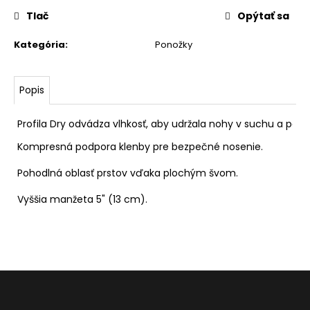
€
Tlač
Opýtať sa
Pôvodne:
23
€
Kategória
:
Ponožky
Popis
Profila Dry odvádza vlhkosť, aby udržala nohy v suchu a pohod
Kompresná podpora klenby pre bezpečné nosenie.

Pohodlná oblasť prstov vďaka plochým švom.

Vyššia manžeta 5" (13 cm).