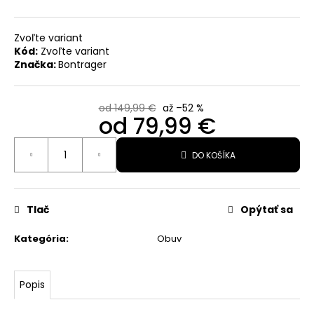
€
Pôvodne:
29,99
Zvoľte variant
€
Kód:
Zvoľte variant
Značka:
Bontrager
od 149,99 €
až –52 %
od
79,99 €
Jednotková
DO KOŠÍKA
cena:
Tlač
Opýtať sa
Kategória
:
Obuv
Popis