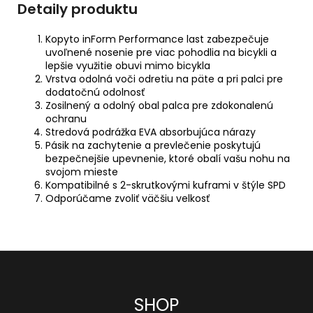
Detaily produktu
Kopyto inForm Performance last zabezpečuje
uvoľnené nosenie pre viac pohodlia na bicykli a
lepšie využitie obuvi mimo bicykla
Vrstva odolná voči odretiu na päte a pri palci pre
dodatočnú odolnosť
Zosilnený a odolný obal palca pre zdokonalenú
ochranu
Stredová podrážka EVA absorbujúca nárazy
Pásik na zachytenie a prevlečenie poskytujú
bezpečnejšie upevnenie, ktoré obalí vašu nohu na
svojom mieste
Kompatibilné s 2-skrutkovými kuframi v štýle SPD
Odporúčame zvoliť väčšiu velkosť
Z
SHOP