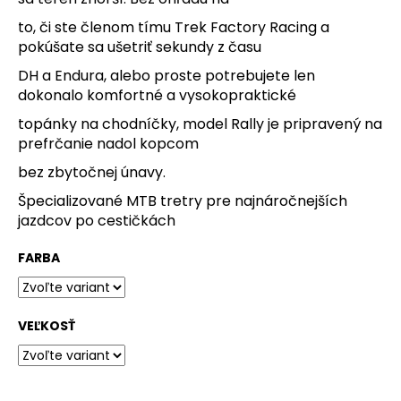
O
to, či ste členom tímu Trek Factory Racing a
pokúšate sa ušetriť sekundy z času
d
DH a Endura, alebo proste potrebujete len
p
dokonalo komfortné a vysokopraktické
o
topánky na chodníčky, model Rally je pripravený na
r
prefrčanie nadol kopcom
ú
bez zbytočnej únavy.
č
Špecializované MTB tretry pre najnáročnejších
a
jazdcov po cestičkách
m
e
FARBA
ČIAPKA
TREK
VEĽKOSŤ
CIRCLE
BEANIE
BONNET
23,99