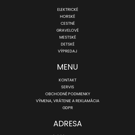
á
ELEKTRICKÉ
p
HORSKÉ
ä
CESTNÉ
GRAVELOVÉ
t
MESTSKÉ
i
DETSKÉ
e
VÝPREDAJ
MENU
KONTAKT
SERVIS
OBCHODNÉ PODMIENKY
VÝMENA, VRÁTENIE A REKLAMÁCIA
GDPR
ADRESA