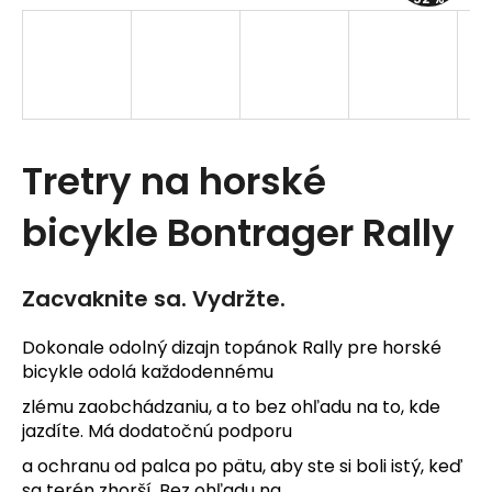
t
e
n
á
Tretry na horské
j
s
bicykle Bontrager Rally
ť
?
Zacvaknite sa. Vydržte.
Dokonale odolný dizajn topánok Rally pre horské
bicykle odolá každodennému
zlému zaobchádzaniu, a to bez ohľadu na to, kde
HĽADAŤ
jazdíte. Má dodatočnú podporu
a ochranu od palca po pätu, aby ste si boli istý, keď
sa terén zhorší. Bez ohľadu na