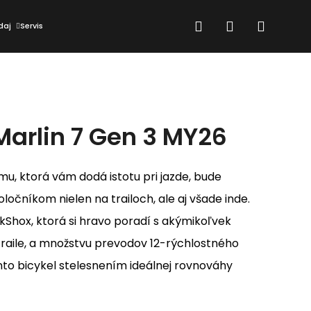
Hľadať
Prihlásenie
Nákup
daj
Servis
košík
Marlin 7 Gen 3 MY26
mu, ktorá vám dodá istotu pri jazde, bude
ločníkom nielen na trailoch, ale aj všade inde.
kShox, ktorá si hravo poradí s akýmikoľvek
traile, a množstvu prevodov 12-rýchlostného
nto bicykel stelesnením ideálnej rovnováhy
Nasledujúce