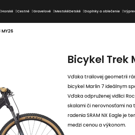
Horské
Cestné
Gravelové
Mestské
Detské
Doplnky a oblečenie
Výpre
 3 MY26
Čo potrebujete nájsť?
Bicykel Trek 
HĽADAŤ
Vďaka trailovej geometrii rá
Odporúčame
bicykel Marlin 7 ideálnym spo
Vďaka odpruženej vidlici Roc
skalami či nerovnosťami na 
radenia SRAM NX Eagle je te
medzi cenou a výkonom.