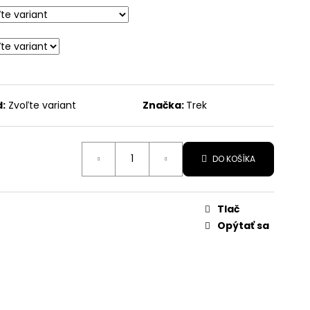
R
:
Zvoľte variant
Značka:
Trek
DO KOŠÍKA
Tlač
Opýtať sa