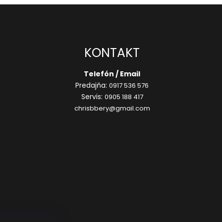
KONTAKT
Telefón / Email
Predajňa:
0917 536 576
Servis:
0905 188 417
chrisbbery@gmail.com