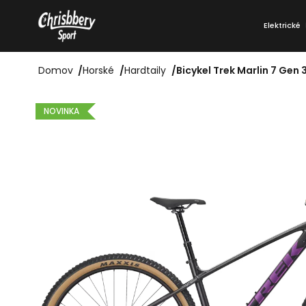
Prejsť
K
na
Elektrické
o
Späť
Späť
obsah
do
do
š
obchodu
obchodu
Domov
/
Horské
/
Hardtaily
/
Bicykel Trek Marlin 7 Gen
í
k
NOVINKA