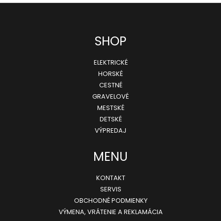
Z
SHOP
á
ELEKTRICKÉ
p
HORSKÉ
ä
CESTNÉ
GRAVELOVÉ
t
MESTSKÉ
i
DETSKÉ
e
VÝPREDAJ
MENU
KONTAKT
SERVIS
OBCHODNÉ PODMIENKY
VÝMENA, VRÁTENIE A REKLAMÁCIA