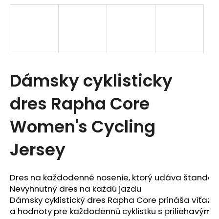
t
e
n
á
Dámsky cyklisticky
j
s
dres Rapha Core
ť
Women's Cycling
?
Jersey
Dres na každodenné nosenie, ktorý udáva štandard 
Nevyhnutný dres na každú jazdu

HĽADAŤ
Dámsky cyklistický dres Rapha Core prináša víťazn
a hodnoty pre každodennú cyklistku s priliehavým,