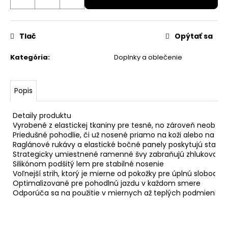
TREK
19,99
€
Tlač
Opýtať sa
Pôvodne:
24,99
€
Kategória
:
Doplnky a oblečenie
Popis
Detaily produktu

Vyrobené z elastickej tkaniny pre tesné, no zároveň neobme
Priedušné pohodlie, či už nosené priamo na koži alebo na zákl
Raglánové rukávy a elastické bočné panely poskytujú stabilit
Strategicky umiestnené ramenné švy zabraňujú zhlukovaniu
Silikónom podšitý lem pre stabilné nosenie

Voľnejší strih, ktorý je mierne od pokožky pre úplnú slobodu
Optimalizované pre pohodlnú jazdu v každom smere

Odporúča sa na použitie v miernych až teplých podmienka