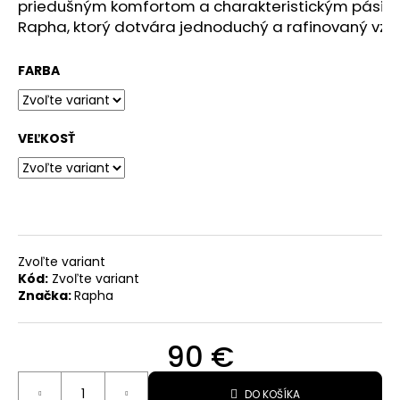
priedušným komfortom a charakteristickým pásiko
O
Rapha, ktorý dotvára jednoduchý a rafinovaný vzh
d
FARBA
p
o
r
VEĽKOSŤ
ú
č
a
m
e
Zvoľte variant
Kód:
Zvoľte variant
Značka:
Rapha
UNISEX
TRIČKO
S
90 €
JEDNOFAREBNÝM
TREK
Jednotková
MONOCHROMATIC
DO KOŠÍKA
cena:
LOGO