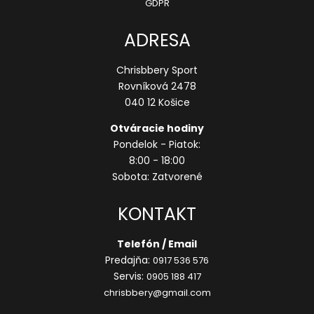
GDPR
ADRESA
Chrisbbery Sport
Rovníková 2478
040 12 Košice
Otváracie hodiny
Pondelok - Piatok:
8:00 - 18:00
Sobota: Zatvorené
KONTAKT
Telefón / Email
Predajňa:
0917 536 576
Servis:
0905 188 417
chrisbbery@gmail.com