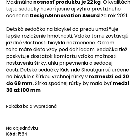
Maximálna
nosnosť produktu je 22 kg
. O kvalitách
tejto sedačky hovorí jasne aj výhra prestížneho
O
ocenenia
Design&Innovation Award
za rok 2021.
d
p
Detská sedačka na bicykel do predu umožňuje
o
lepšie rozloženie hmotnosti. Vďaka tomu zostávajú
jazdné vlastnosti bicykla nezmenené. Okrem
r
toho máte dieťa vždy pod dohľadom. Sedačka tiež
ú
poskytuje dostatok komfortu vďaka možnosti
č
nastavenia šírky, uhlu pripevnenia a sedacej
a
časti. Detské sedačky Kids ride Shoutgun sú určené
na bicykle s šírkou vrchnej rúrky v
rozmedzí od 30
m
do 68 mm.
Šírka spodnej rúrky by mala byť
medzi
e
30 až 100 mm
.
BICYKEL
Položka bola vypredaná…
TREK
PROCALIBER
6
MY26
Na objednávku
Kód:
1584
979