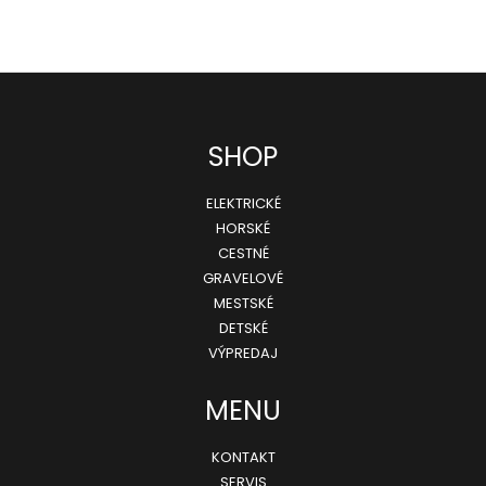
Z
SHOP
á
ELEKTRICKÉ
p
HORSKÉ
ä
CESTNÉ
GRAVELOVÉ
t
MESTSKÉ
i
DETSKÉ
e
VÝPREDAJ
MENU
KONTAKT
SERVIS