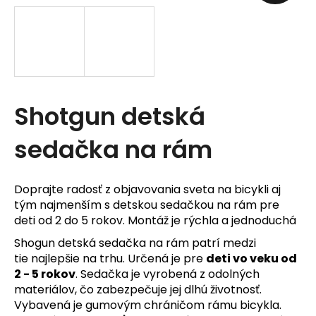
t
e
n
á
Shotgun detská
j
s
sedačka na rám
ť
?
Doprajte radosť z objavovania sveta na bicykli aj
tým najmenším s detskou sedačkou na rám pre
deti od 2 do 5 rokov. Montáž je rýchla a jednoduchá
Shogun detská sedačka na rám patrí medzi
tie najlepšie na trhu. Určená je pre
deti vo veku od
2 - 5 rokov
. Sedačka je vyrobená z odolných
HĽADAŤ
materiálov, čo zabezpečuje jej dlhú životnosť.
Vybavená je gumovým chráničom rámu bicykla.