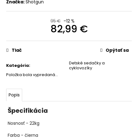
Značka:
Shotgun
€
Pôvodne:
1
249
95 €
–12 %
€
82,99 €
Jednotková
cena:
Tlač
Opýtať sa
Detské sedačky a
Kategória
:
cyklovozíky
Položka bola vypredaná…
Popis
Špecifikácia
Nosnosť - 22kg
Farba - čierna