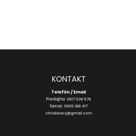
KONTAKT
Telefón / Email
Predajňa:
0917 536 576
Servis:
0905 188 417
chrisbbery@gmail.com