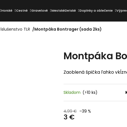
Horské
Cestné
Gravelové
Mestské
Detské
Doplnky a oblečenie
Výpre
íslušenstvo TLR
/
Montpáka Bontrager (sada 2ks)
Čo potrebujete nájsť?
Montpáka Bo
HĽADAŤ
Zaoblená špička ľahko vkĺz
Odporúčame
Skladom
(>10 ks)
4,99 €
–39 %
3 €
Jednotková