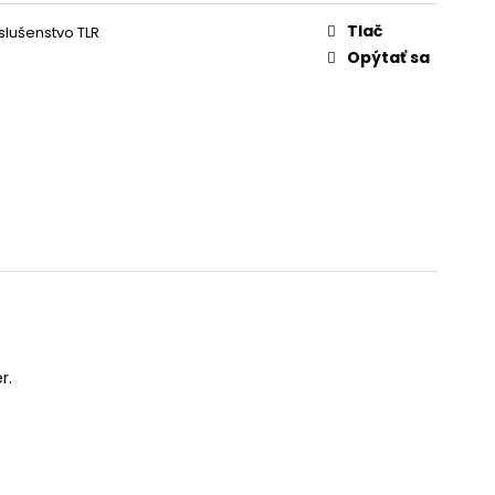
X
Tlač
slušenstvo TLR
Opýtať sa
r.