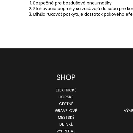
Bezpečné pre bezdušové pneumatiky
Sťahovacie popruhy sa zasúvajú do seba pre ko
Dlhšia rukoväť poskytuje dostatok pákového efe
SHOP
ELEKTRICKÉ
HORSKÉ
CESTNÉ
GRAVELOVÉ
VÝME
MESTSKÉ
DETSKÉ
VÝPREDAJ