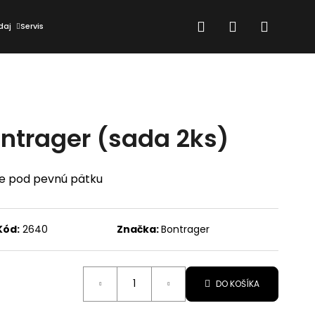
Hľadať
Prihlásenie
Nákup
daj
Servis
košík
ntrager (sada 2ks)
ne pod pevnú pätku
Kód:
2640
Značka:
Bontrager
DO KOŠÍKA
Nasledujúce