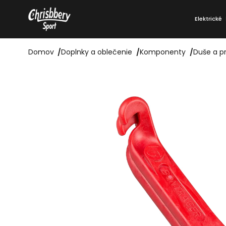
Prejsť
K
na
Elektrické
o
Späť
Späť
obsah
do
do
š
obchodu
obchodu
Domov
/
Doplnky a oblečenie
/
Komponenty
/
Duše a pr
í
k