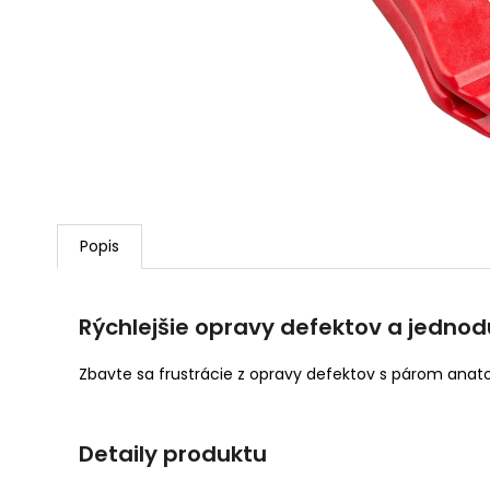
NEPREMOKAVÁ
CYKLISTICKÁ BUNDA
RAPHA CORE II
128,99 €
Pôvodne:
160 €
Popis
Rýchlejšie opravy defektov a jedn
Zbavte sa frustrácie z opravy defektov s párom ana
Detaily produktu