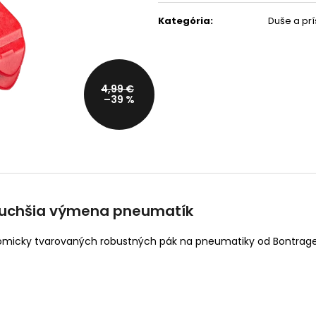
cena:
TREK CIRCUIT THERMAL
RUKAVICE FOX RACING 
Kategória
:
Duše a prí
CYCLING BIB TIGHT
TREK RANGER NA
HORSKÚ CYKLISTIKU
89,99 €
Pôvodne:
99,99 €
23,99 €
Pôvodne:
29,99 €
4,99 €
–39 %
oduchšia výmena pneumatík
tomicky tvarovaných robustných pák na pneumatiky od Bontrage