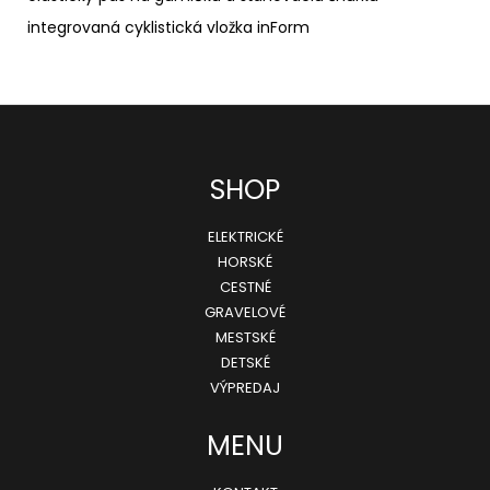
ASH/MULTILASER
integrovaná cyklistická vložka inForm
ORANGE
110,99
€
Pôvodne:
135
€
Z
SHOP
á
ELEKTRICKÉ
p
HORSKÉ
ä
CESTNÉ
GRAVELOVÉ
t
MESTSKÉ
i
DETSKÉ
e
VÝPREDAJ
MENU