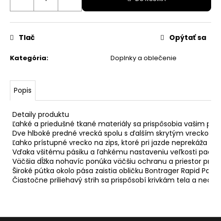
ASH/MULTILASER
ORANGE
110,99
Tlač
Opýtať sa
€
Pôvodne:
135
Kategória
:
Doplnky a oblečenie
€
Popis
Detaily produktu

Ľahké a priedušné tkané materiály sa prispôsobia vašim poh
Dve hlboké predné vrecká spolu s ďalším skrytým vreckom na
Ľahko prístupné vrecko na zips, ktoré pri jazde neprekáža a sk
Vďaka všitému pásiku a ľahkému nastaveniu veľkosti padnú a
Väčšia dĺžka nohavíc ponúka väčšiu ochranu a priestor pre ch
Široké pútka okolo pása zaistia obličku Bontrager Rapid Pack 
Čiastočne priliehavý strih sa prispôsobí krivkám tela a nechá