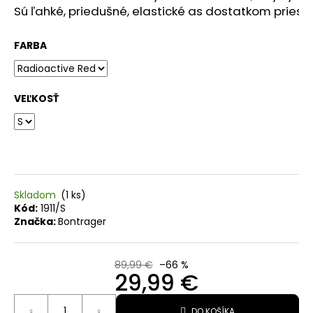
Sú ľahké, priedušné, elastické as dostatkom priest
O
d
FARBA
p
o
r
VEĽKOSŤ
ú
č
a
m
Skladom
(1 ks)
e
Kód:
1911/S
Značka:
Bontrager
OKULIARE
RUDY
PROJECT
89,99 €
–66 %
29,99 €
SPINSHIELD
AIR
Jednotková
-
CRYSTAL
DO KOŠÍKA
cena: