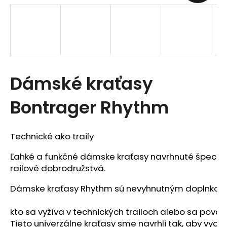
t
e
n
á
Dámské kraťasy
j
s
Bontrager Rhythm
ť
?
Technické ako traily
Ľahké a funkčné dámske kraťasy navrhnuté špeciál
railové dobrodružstvá.
Dámske kraťasy Rhythm sú nevyhnutným doplnkom 
HĽADAŤ
kto sa vyžíva v technických trailoch alebo sa považ
Tieto univerzálne kraťasy sme navrhli tak, aby vydrž