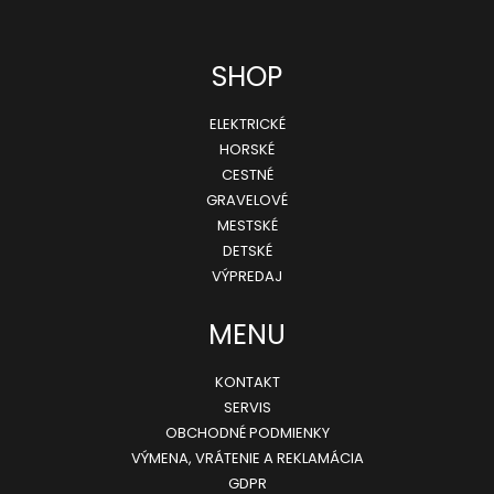
Z
SHOP
á
ELEKTRICKÉ
p
HORSKÉ
ä
CESTNÉ
GRAVELOVÉ
t
MESTSKÉ
i
DETSKÉ
e
VÝPREDAJ
MENU
KONTAKT
SERVIS
OBCHODNÉ PODMIENKY
VÝMENA, VRÁTENIE A REKLAMÁCIA
GDPR