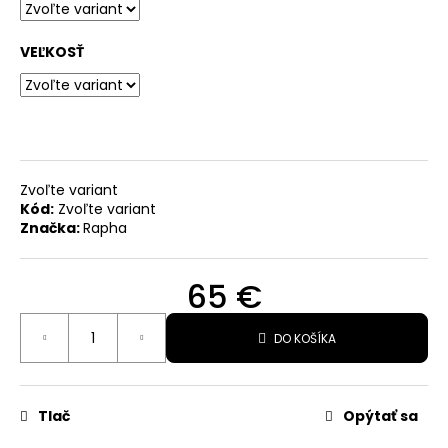
O
VEĽKOSŤ
d
p
o
r
ú
Zvoľte variant
č
Kód:
Zvoľte variant
a
Značka:
Rapha
m
e
65 €
Jednotková
DO KOŠÍKA
cena:
BICYKEL
TREK
SUPERCALIBER
SLR
9.8
Tlač
Opýtať sa
X0
AXS