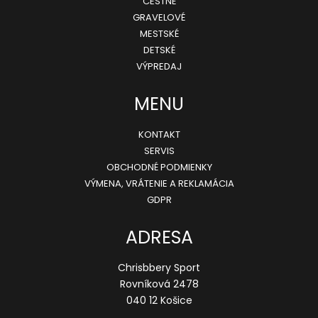
CESTNÉ
GRAVELOVÉ
t
MESTSKÉ
i
DETSKÉ
e
VÝPREDAJ
MENU
KONTAKT
SERVIS
OBCHODNÉ PODMIENKY
VÝMENA, VRÁTENIE A REKLAMÁCIA
GDPR
ADRESA
Chrisbbery Sport
Rovníková 2478
040 12 Košice