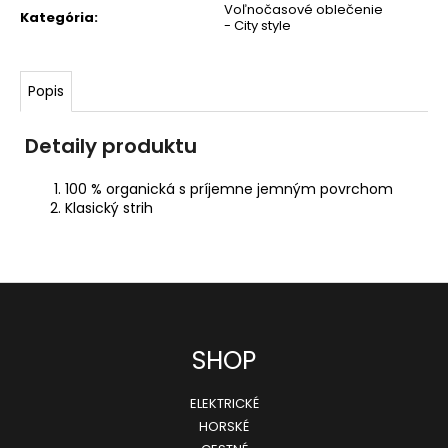
Voľnočasové oblečenie
T-
Kategória
:
- City style
TYPE
GEN
2
DEMO
Popis
4
998
Detaily produktu
€
Pôvodne:
7
100 % organická s príjemne jemným povrchom
499
Klasický strih
€
Z
SHOP
á
ELEKTRICKÉ
p
HORSKÉ
ä