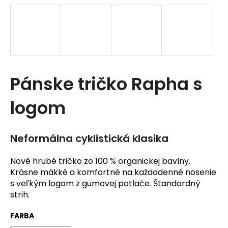
t
e
n
á
Pánske tričko Rapha s
j
s
logom
ť
?
Neformálna cyklistická klasika
Nové hrubé tričko zo 100 % organickej bavlny.
Krásne mäkké a komfortné na každodenné nosenie
s veľkým logom z gumovej potlače. Štandardný
strih.
HĽADAŤ
FARBA