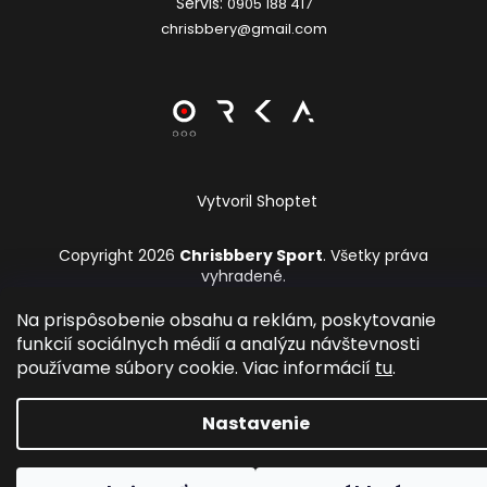
Servis:
0905 188 417
chrisbbery@gmail.com
Vytvoril Shoptet
Copyright 2026
Chrisbbery Sport
. Všetky práva
vyhradené.
Upraviť nastavenie cookies
Na prispôsobenie obsahu a reklám, poskytovanie
funkcií sociálnych médií a analýzu návštevnosti
používame súbory cookie. Viac informácií
tu
.
Nastavenie