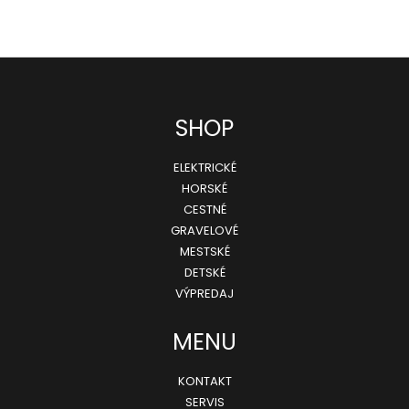
Z
SHOP
á
ELEKTRICKÉ
p
HORSKÉ
ä
CESTNÉ
GRAVELOVÉ
t
MESTSKÉ
i
DETSKÉ
e
VÝPREDAJ
MENU
KONTAKT
SERVIS