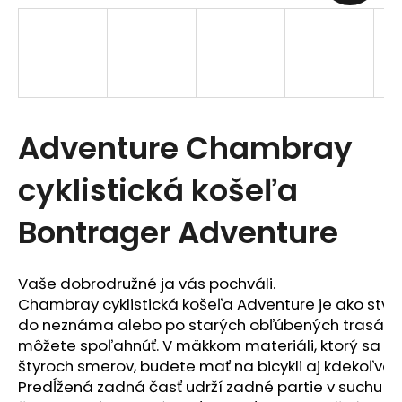
t
e
n
á
Adventure Chambray
j
s
cyklistická košeľa
ť
Bontrager Adventure
?
Vaše dobrodružné ja vás pochváli.

Chambray cyklistická košeľa Adventure je ako stvo
do neznáma alebo po starých obľúbených trasách, 
môžete spoľahnúť. V mäkkom materiáli, ktorý sa m
HĽADAŤ
štyroch smerov, budete mať na bicykli aj kdekoľvek
Predĺžená zadná časť udrží zadné partie v suchu a 