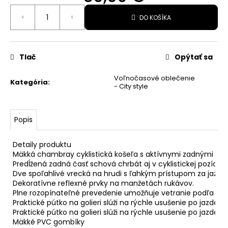
Jednotková
82,99
DO KOŠÍKA
cena:
€
Pôvodne:
109,99
€
Tlač
Opýtať sa
Voľnočasové oblečenie
Kategória
:
- City style
Popis
Detaily produktu

Mäkká chambray cyklistická košeľa s aktívnymi zadnými dielmi
Predĺžená zadná časť schová chrbát aj v cyklistickej pozícii.

Dve spoľahlivé vrecká na hrudi s ľahkým prístupom za jazdy.

Dekoratívne reflexné prvky na manžetách rukávov.

Plne rozopínateľné prevedenie umožňuje vetranie podľa potr
Praktické pútko na golieri slúži na rýchle usušenie po jazde.

Praktické pútko na golieri slúži na rýchle usušenie po jazde.
Mäkké PVC gombíky