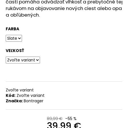
časti pomáha odvádzať vlhkosť a prebytočné teplo.
rukávom na objavovanie nových ciest alebo opako
O
a obľúbených.
d
p
FARBA
o
r
ú
VEĽKOSŤ
č
a
m
e
Zvoľte variant
Kód:
Zvoľte variant
PRILBA
Značka:
Bontrager
NA
HORSKÚ
CYKLISTIKU
TREK
89,99 €
–55 %
39,99 €
QUANTUM
WAVECEL