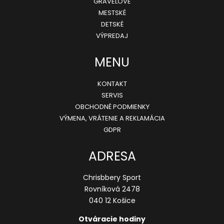
GRAVELOVÉ
t
MESTSKÉ
i
DETSKÉ
e
VÝPREDAJ
MENU
KONTAKT
SERVIS
OBCHODNÉ PODMIENKY
VÝMENA, VRÁTENIE A REKLAMÁCIA
GDPR
ADRESA
Chrisbbery Sport
Rovníková 2478
040 12 Košice
Otváracie hodiny