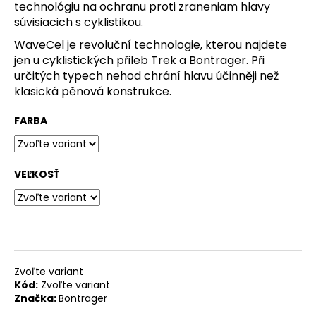
technológiu na ochranu proti zraneniam hlavy
O
súvisiacich s cyklistikou.
d
WaveCel je revoluční technologie, kterou najdete
p
jen u cyklistických přileb Trek a Bontrager. Při
určitých typech nehod chrání hlavu účinněji než
o
klasická pěnová konstrukce.
r
ú
FARBA
č
a
VEĽKOSŤ
m
e
KOŠÍK
NA
INŠTALÁCIU
Zvoľte variant
NA
Kód:
Zvoľte variant
RIADIDLÁ
Značka:
Bontrager
POMOCOU
HÁČIKOV