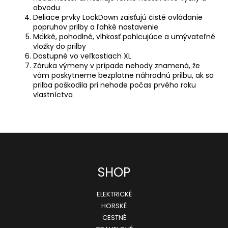
obvodu
Deliace prvky LockDown zaisťujú čisté ovládanie
popruhov prilby a ľahké nastavenie
Mäkké, pohodlné, vlhkosť pohlcujúce a umývateľné
vložky do prilby
Dostupné vo veľkostiach XL
Záruka výmeny v prípade nehody znamená, že
vám poskytneme bezplatne náhradnú prilbu, ak sa
prilba poškodila pri nehode počas prvého roku
vlastníctva
Z
SHOP
á
ELEKTRICKÉ
p
HORSKÉ
ä
CESTNÉ