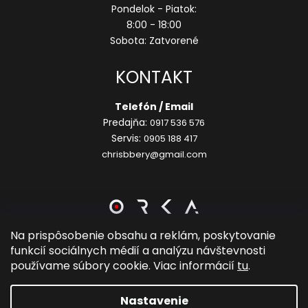
Pondelok - Piatok:
8:00 - 18:00
Sobota: Zatvorené
KONTAKT
Telefón / Email
Predajňa:
0917 536 576
Servis:
0905 188 417
chrisbbery@gmail.com
Na prispôsobenie obsahu a reklám, poskytovanie
funkcií sociálnych médií a analýzu návštevnosti
Vytvoril Shoptet
používame súbory cookie. Viac informácií
tu
.
Copyright 2026
Chrisbbery Sport
. Všetky práva
Nastavenie