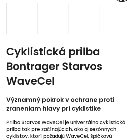
t
e
n
á
Cyklistická prilba
j
s
Bontrager Starvos
ť
WaveCel
?
Významný pokrok v ochrane proti
zraneniam hlavy pri cyklistike
Prilba Starvos WaveCel je univerzálna cyklistická
HĽADAŤ
prilba tak pre začínajúcich, ako aj sezónnych
cyklistov, ktorí požadujú WaveCel, špičkovú