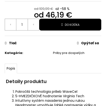
HONEYCOMB,
VEĽ.
od 109,99 €
až –58 %
S
od
46,19 €
19,25
Jednotková
€
DO KOŠÍKA
cena:
Pôvodne:
29,99
€
Tlač
Opýtať sa
Kategória
:
Prilby pre dospelých
Popis
Detaily produktu
Pokročilá technológia prilieb WaveCel
5-HVIEZDIČKOVÉ hodnotenie Virginia Tech
Intuitívny systém nasadenia jednou rukou
Headmaster umožňuje ľahké nastavenie výšky a