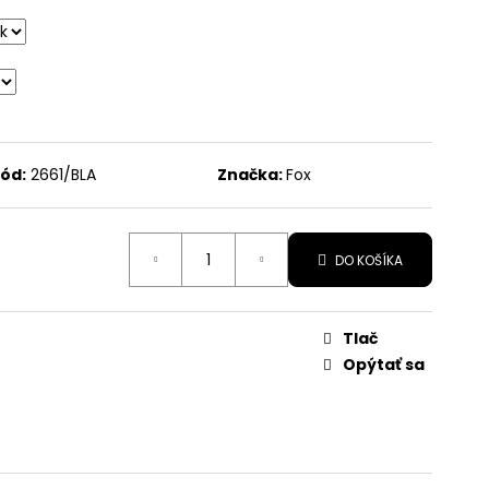
X
ód:
2661/BLA
Značka:
Fox
DO KOŠÍKA
Tlač
Opýtať sa