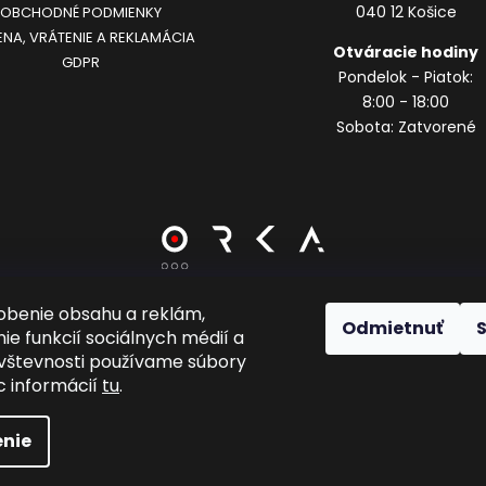
040 12 Košice
OBCHODNÉ PODMIENKY
NA, VRÁTENIE A REKLAMÁCIA
Otváracie hodiny
GDPR
Pondelok - Piatok:
8:00 - 18:00
Sobota: Zatvorené
obenie obsahu a reklám,
Odmietnuť
Vytvoril Shoptet
ie funkcií sociálnych médií a
vštevnosti používame súbory
c informácií
tu
.
Copyright 2026
Chrisbbery Sport
. Všetky práva vyhradené.
Upraviť nastavenie cookies
nie