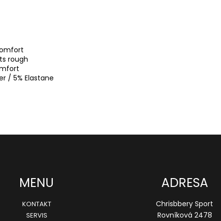
comfort
ets rough
omfort
er / 5% Elastane
MENU
ADRESA
Chrisbbery Sport
KONTAKT
Rovníková 2478
SERVIS