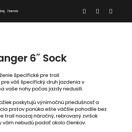
Hľadať
Prihlásenie
Nákup
daj
Servis
košík
anger 6˝ Sock
enie špecifické pre trail

pre váš špecifický druh jazdenia v 
a vaše nohy počas jazdy nedusili.

ožiek poskytujú výnimočnú priedušnosť a 
ukcia prstov ponúka ešte väčšie pohodlie bez 
 trail naozaj náročný, rebrovaný zvršok 
ky vám nebudú padať okolo členkov.
Nasledujúce