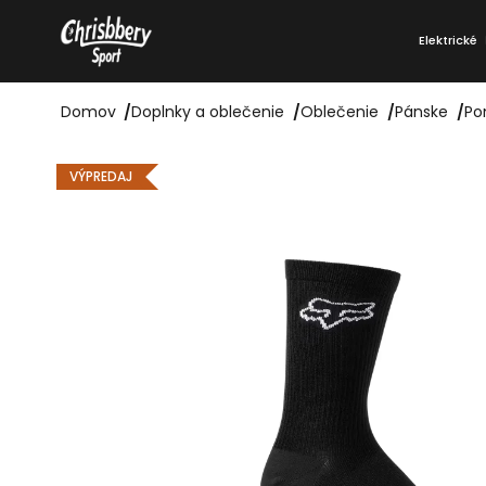
Prejsť
K
na
Elektrické
o
Späť
Späť
obsah
do
do
š
obchodu
obchodu
Domov
/
Doplnky a oblečenie
/
Oblečenie
/
Pánske
/
Po
í
k
VÝPREDAJ