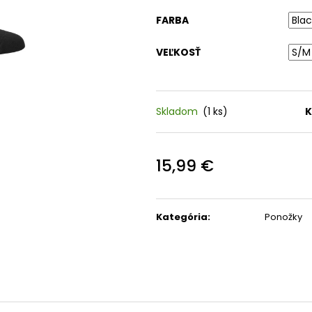
TREK CIRCUIT THERMAL
RUKAVICE FOX RACING 
FARBA
CYCLING BIB TIGHT
TREK RANGER NA
HORSKÚ CYKLISTIKU
89,99 €
VEĽKOSŤ
Pôvodne:
99,99 €
23,99 €
Pôvodne:
29,99 €
Skladom
(1 ks)
K
15,99 €
Jednotková
cena:
Kategória
:
Ponožky