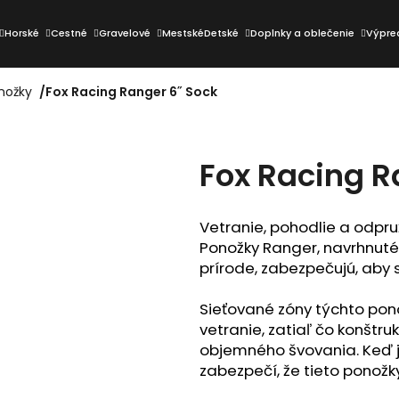
Horské
Cestné
Gravelové
Mestské
Detské
Doplnky a oblečenie
Výpre
nožky
/
Fox Racing Ranger 6˝ Sock
Čo potrebujete nájsť?
Fox Racing R
HĽADAŤ
Vetranie, pohodlie a odpruž
Ponožky Ranger, navrhnuté 
Odporúčame
prírode, zabezpečujú, aby s
Sieťované zóny týchto pon
vetranie, zatiaľ čo konštr
objemného švovania. Keď je
zabezpečí, že tieto ponož