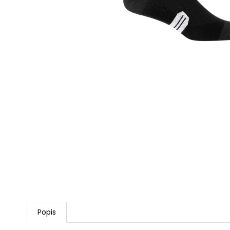
NEPREMOKAVÁ
CYKLISTICKÁ BUNDA
RAPHA CORE II
128,99 €
Pôvodne:
160 €
Popis