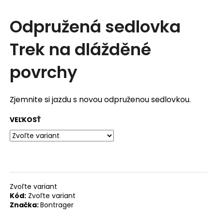
t
Odpružená sedlovka
e
Trek na dlážděné
n
á
povrchy
j
s
Zjemnite si jazdu s novou odpruženou sedlovkou.
ť
VEĽKOSŤ
?
Zvoľte variant
HĽADAŤ
Kód:
Zvoľte variant
Značka:
Bontrager