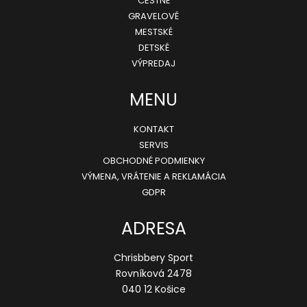
CESTNÉ
€
GRAVELOVÉ
Pôvodne:
t
90
MESTSKÉ
i
€
DETSKÉ
e
VÝPREDAJ
MENU
KONTAKT
SERVIS
OBCHODNÉ PODMIENKY
VÝMENA, VRÁTENIE A REKLAMÁCIA
GDPR
ADRESA
Chrisbbery Sport
Rovníková 2478
040 12 Košice