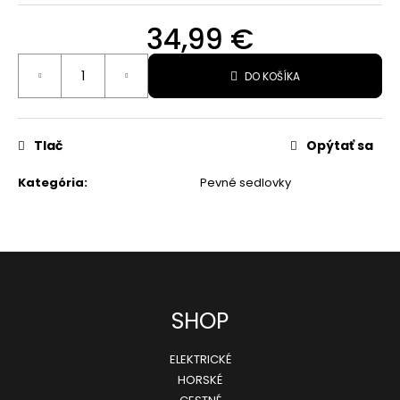
O
34,99 €
d
Jednotková
p
DO KOŠÍKA
cena:
o
r
Tlač
Opýtať sa
ú
č
Kategória
:
Pevné sedlovky
a
m
e
Z
DÁMSKY
SHOP
CYKLISTICKÝ
á
DRES
RAPHA
ELEKTRICKÉ
p
CORE
HORSKÉ
58,40
ä