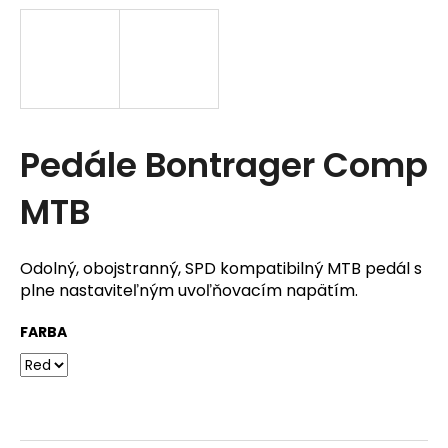
t
e
n
á
Pedále Bontrager Comp
j
s
MTB
ť
?
Odolný, obojstranný, SPD kompatibilný MTB pedál s
plne nastaviteľným uvoľňovacím napätím.
FARBA
HĽADAŤ