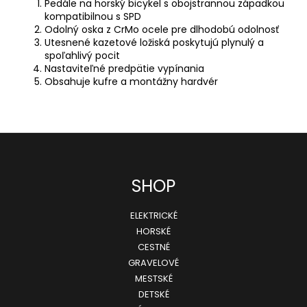
Pedále na horský bicykel s obojstrannou západkou
89,99
kompatibilnou s SPD
€
Pôvodne:
Odolný oska z CrMo ocele pre dlhodobú odolnosť
99,99
Utesnené kazetové ložiská poskytujú plynulý a
€
spoľahlivý pocit
Nastaviteľné predpätie vypínania
Obsahuje kufre a montážny hardvér
Z
SHOP
á
ELEKTRICKÉ
p
HORSKÉ
ä
CESTNÉ
GRAVELOVÉ
t
MESTSKÉ
i
DETSKÉ