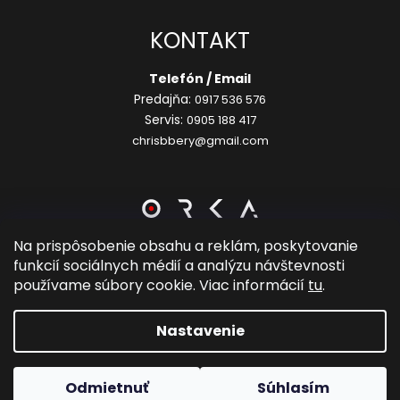
KONTAKT
Telefón / Email
Predajňa:
0917 536 576
Servis:
0905 188 417
chrisbbery@gmail.com
Na prispôsobenie obsahu a reklám, poskytovanie
funkcií sociálnych médií a analýzu návštevnosti
Vytvoril Shoptet
používame súbory cookie. Viac informácií
tu
.
Copyright 2026
Chrisbbery Sport
. Všetky práva
Nastavenie
vyhradené.
Upraviť nastavenie cookies
Odmietnuť
Súhlasím