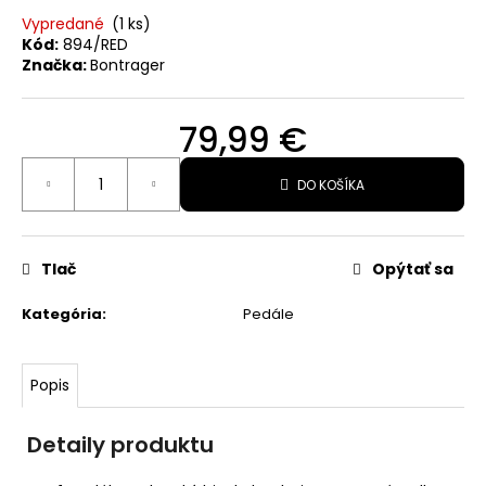
Vypredané
(1 ks)
O
Kód:
894/RED
d
Značka:
Bontrager
p
o
79,99 €
r
Jednotková
ú
DO KOŠÍKA
cena:
č
a
Tlač
Opýtať sa
m
e
Kategória
:
Pedále
TREK
Popis
CIRCUIT
THERMAL
CYCLING
Detaily produktu
BIB
TIGHT