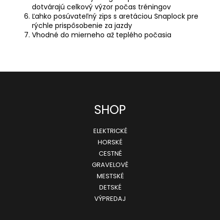
dotvárajú celkový výzor počas tréningov
Ľahko posúvateľný zips s aretáciou Snaplock pre
rýchle prispôsobenie za jazdy
Vhodné do mierneho až teplého počasia
Z
SHOP
á
ELEKTRICKÉ
p
HORSKÉ
ä
CESTNÉ
GRAVELOVÉ
t
MESTSKÉ
i
DETSKÉ
e
VÝPREDAJ