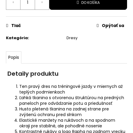
€
DO KOŠÍKA
cena:
Pôvodne:
49,90
€
Tlač
Opýtať sa
Kategória
:
Dresy
Popis
Detaily produktu
Ten pravý dres na tréningové jazdy v miernych až
teplých podmienkach
Ľahká tkanina s otvorenou štruktúrou na predných
paneloch pre odvádzanie potu a priedušnosť
Husto pletená tkanina na zadnej strane pre
zvýšenú ochranu pred slnkom
Elastické manžety na rukávoch a na spodnom
okraji pre stabilné, ale pohodlné nosenie
Kontrastné rukávy a logo Rapha na zadnom vrecku