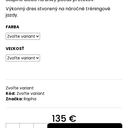
O
Výkonný dres stvorený na náročné tréningové
jazdy.
d
p
FARBA
o
r
ú
VEĽKOSŤ
č
a
m
e
Zvoľte variant
Kód:
Zvoľte variant
KOMBINOVANÉ
Značka:
Rapha
ČIDLO
INTERCHANGE
DIGITAL
135 €
BONTRAGER
35,99
Jednotková