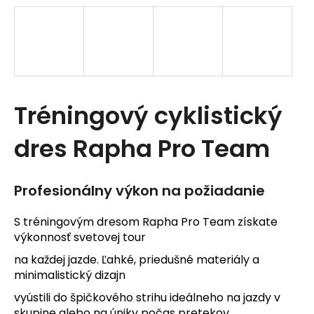
t
e
n
á
Tréningový cyklistický
j
s
dres Rapha Pro Team
ť
?
Profesionálny výkon na požiadanie
S tréningovým dresom Rapha Pro Team získate
výkonnosť svetovej tour
na každej jazde. Ľahké, priedušné materiály a
HĽADAŤ
minimalistický dizajn
vyústili do špičkového strihu ideálneho na jazdy v
skupine alebo na úniky počas pretekov.