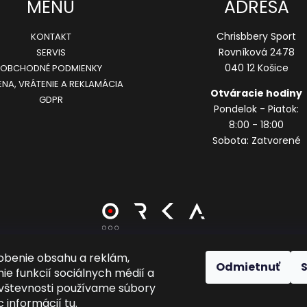
MENU
ADRESA
Chrisbbery Sport
KONTAKT
Rovníková 2478
SERVIS
040 12 Košice
OBCHODNÉ PODMIENKY
NA, VRÁTENIE A REKLAMÁCIA
Otváracie hodiny
GDPR
Pondelok - Piatok:
8:00 - 18:00
Sobota: Zatvorené
obenie obsahu a reklám,
Odmietnuť
Vytvoril Shoptet
ie funkcií sociálnych médií a
vštevnosti používame súbory
c informácií
tu
.
Copyright 2026
Chrisbbery Sport
. Všetky práva vyhradené.