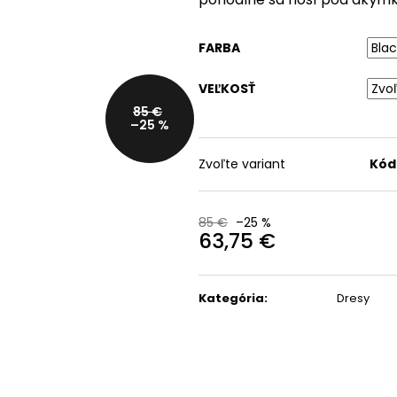
K
BICYKEL TREK
OKULIARE RUDY
SUPERCALIBER SLR 9.8 X0
PROJECT SPINSHIELD AI
AXS T-TYPE GEN 2
- CRYSTAL
FARBA
DEMO
ASH/MULTILASER
ORANGE
4 998 €
VEĽKOSŤ
Pôvodne:
7 499 €
110,99 €
85 €
Pôvodne:
135 €
–25 %
Zvoľte variant
Kód
85 €
–25 %
63,75 €
Jednotková
cena:
Kategória
:
Dresy