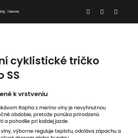
Hľadať
Prihlásenie
Nákup
daj
Servis
košík
 cyklistické tričko
o SS
ené k vrstveniu
ukávom Rapha z merino vlny je nevyhnutnou
očné obdobie, pretože ponúka prirodzenú
i a pohodlie pri každej jazde.
vlny, výborne reguluje teplotu, odoláva zápachu a
Nasledujúce
koľvek dresom alebo bundou.