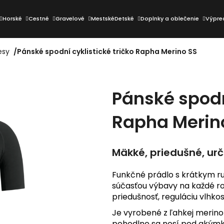
Horské
Cestné
Gravelové
Mestské
Detské
Doplnky a oblečenie
Výpre
esy
/
Pánské spodní cyklistické tričko Rapha Merino SS
Čo potrebujete nájsť?
Pánské spodní
HĽADAŤ
Rapha Merin
Odporúčame
Mäkké, priedušné, urč
Funkčné prádlo s krátkym r
súčasťou výbavy na každé r
priedušnosť, reguláciu vlhkost
Je vyrobené z ľahkej merino 
pohodlne sa nosí pod akým