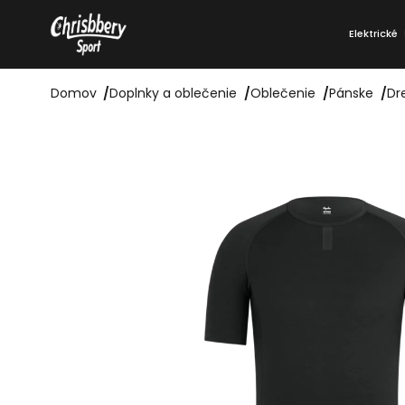
Prejsť
K
na
Elektrické
o
Späť
Späť
obsah
do
do
š
obchodu
obchodu
Domov
/
Doplnky a oblečenie
/
Oblečenie
/
Pánske
/
Dr
í
k