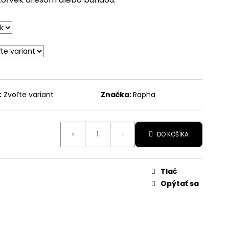
R
:
Zvoľte variant
Značka:
Rapha
DO KOŠÍKA
Tlač
Opýtať sa