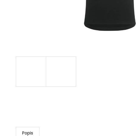
OMOTÁVKA GEL COR
4,99 €
Pôvodne:
16 €
Popis