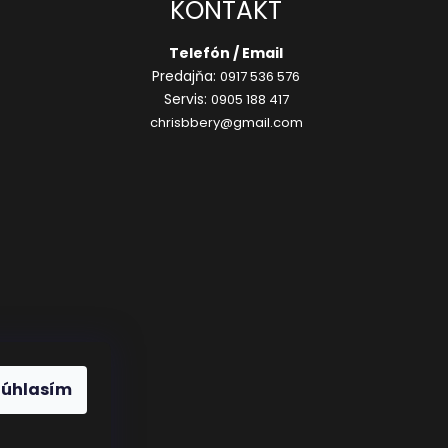
KONTAKT
Telefón / Email
Predajňa:
0917 536 576
Servis:
0905 188 417
chrisbbery@gmail.com
Súhlasím