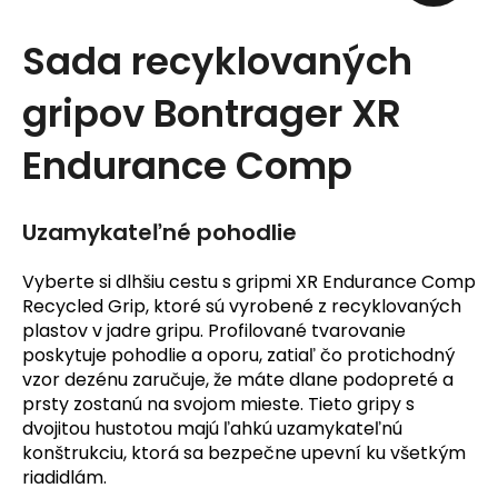
t
Sada recyklovaných
e
gripov Bontrager XR
n
á
Endurance Comp
j
s
Uzamykateľné pohodlie
ť
Vyberte si dlhšiu cestu s gripmi XR Endurance Comp
?
Recycled Grip, ktoré sú vyrobené z recyklovaných
plastov v jadre gripu. Profilované tvarovanie
poskytuje pohodlie a oporu, zatiaľ čo protichodný
vzor dezénu zaručuje, že máte dlane podopreté a
prsty zostanú na svojom mieste. Tieto gripy s
dvojitou hustotou majú ľahkú uzamykateľnú
HĽADAŤ
konštrukciu, ktorá sa bezpečne upevní ku všetkým
riadidlám.