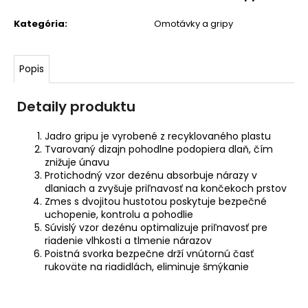
HORSKÚ
CYKLISTIKU
Kategória
:
Omotávky a gripy
23,99
€
Pôvodne:
Popis
29,99
€
Detaily produktu
Jadro gripu je vyrobené z recyklovaného plastu
Tvarovaný dizajn pohodlne podopiera dlaň, čím
znižuje únavu
Protichodný vzor dezénu absorbuje nárazy v
dlaniach a zvyšuje priľnavosť na končekoch prstov
Zmes s dvojitou hustotou poskytuje bezpečné
uchopenie, kontrolu a pohodlie
Súvislý vzor dezénu optimalizuje priľnavosť pre
riadenie vlhkosti a tlmenie nárazov
Poistná svorka bezpečne drží vnútornú časť
rukoväte na riadidlách, eliminuje šmýkanie