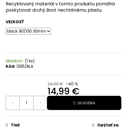
Recyklovaný materiál v tomto produktu pomáhá
O
poskytovat druhý život nechtěnému plastu.
d
VEĽKOSŤ
p
o
r
ú
č
Skladom
(1 ks)
a
Kód:
1395/BLA
m
e
24,99 €
–40 %
14,99 €
RUKAVICE
Jednotková
FOX
DO KOŠÍKA
cena:
RACING
X
TREK
RANGER
Tlač
Opýtať sa
NA