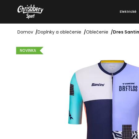
Prejsť
K
na
Elektrické
o
Späť
Späť
obsah
do
do
š
obchodu
obchodu
Domov
/
Doplnky a oblečenie
/
Oblečenie
/
Dres Santin
í
k
NOVINKA