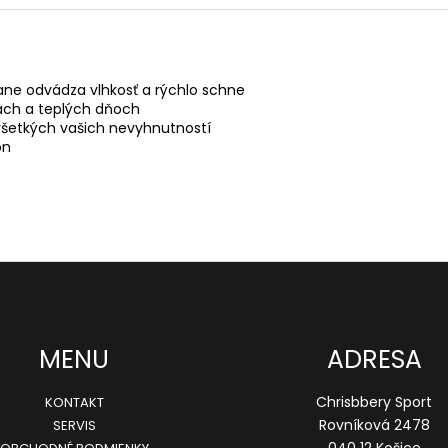
ane odvádza vlhkosť a rýchlo schne

iach a teplých dňoch

všetkých vašich nevyhnutností

on
MENU
ADRESA
Chrisbbery Sport
KONTAKT
Rovníková 2478
SERVIS