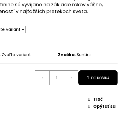
ntiniho sú vyvíjané na základe rokov vášne, 
X
eností v najťažších pretekoch sveta.
:
Zvoľte variant
Značka:
Santini
DO KOŠÍKA
Tlač
e
Opýtať sa