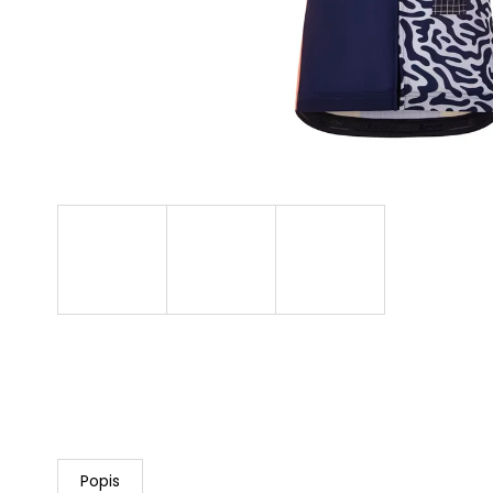
NEPREMOKAVÁ
CYKLISTICKÁ BUNDA
RAPHA CORE II
128,99 €
Pôvodne:
160 €
Popis