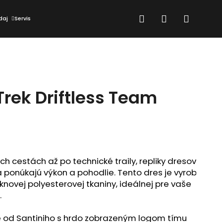
Hľadať
Prihlásenie
Nákup
daj
Servis
košík
Trek Driftless Team
h cestách až po technické traily, repliky dresov 
a ponúkajú výkon a pohodlie. Tento dres je vyrobený 
knovej polyesterovej tkaniny, ideálnej pre vaše 


Nasledujúce
e od Santiniho s hrdo zobrazeným logom tímu 