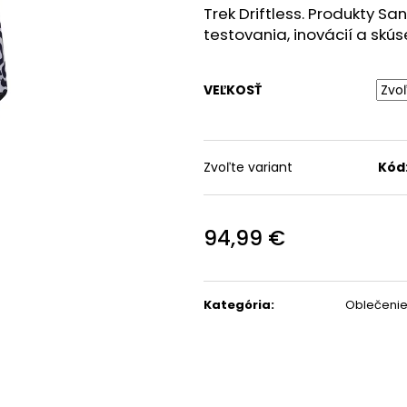
Trek Driftless. Produkty Sa
TREK CIRCUIT THERMAL
RUKAVICE FOX RACING 
CYCLING BIB TIGHT
TREK RANGER NA
testovania, inovácií a skús
HORSKÚ CYKLISTIKU
89,99 €
Pôvodne:
99,99 €
23,99 €
Pôvodne:
29,99 €
VEĽKOSŤ
Zvoľte variant
Kód
94,99 €
Jednotková
cena:
Kategória
:
Oblečeni