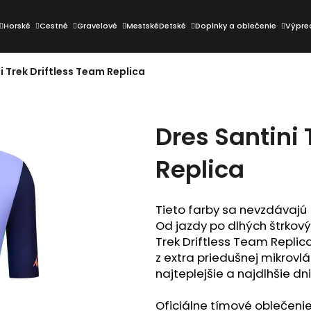
Horské
Cestné
Gravelové
Mestské
Detské
Doplnky a oblečenie
Výpre
i Trek Driftless Team Replica
Čo potrebujete nájsť?
Dres Santini 
HĽADAŤ
Replica
Odporúčame
Tieto farby sa nevzdávajú

Od jazdy po dlhých štrkovýc
Trek Driftless Team Replic
z extra priedušnej mikrovlá
najteplejšie a najdlhšie dni.
Oficiálne tímové oblečeni