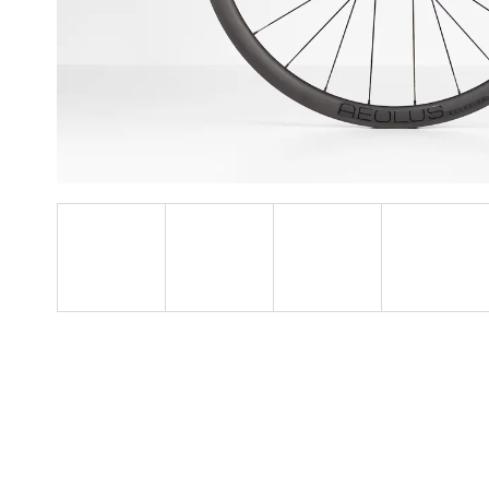
NEPREMOKAVÁ
CYKLISTICKÁ BUNDA
RAPHA CORE II
128,99 €
Pôvodne:
160 €