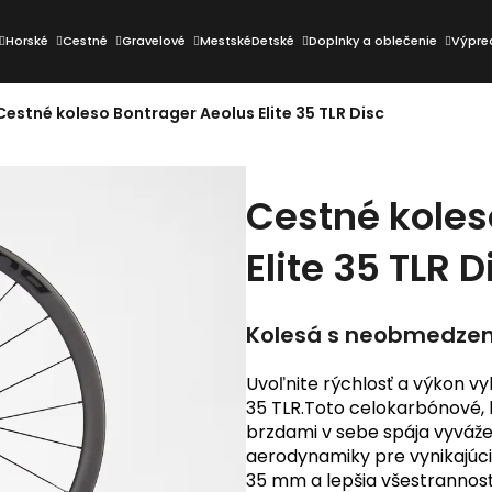
Horské
Cestné
Gravelové
Mestské
Detské
Doplnky a oblečenie
Výpre
Cestné koleso Bontrager Aeolus Elite 35 TLR Disc
Čo potrebujete nájsť?
Cestné koles
HĽADAŤ
Elite 35 TLR D
Odporúčame
Kolesá s neobmedzen
Uvoľnite rýchlosť a výkon v
35 TLR.Toto celokarbónové, 
brzdami v sebe spája vyváže
aerodynamiky pre vynikajúc
35 mm a lepšia všestrannos