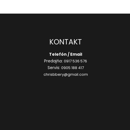
KONTAKT
Telefón / Email
Predajňa:
0917 536 576
Servis:
0905 188 417
chrisbbery@gmail.com