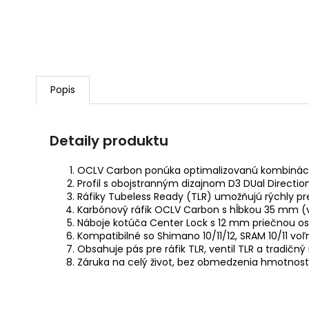
Popis
Detaily produktu
OCLV Carbon ponúka optimalizovanú kombináciu
Profil s obojstranným dizajnom D3 DUal Directio
Ráfiky Tubeless Ready (TLR) umožňujú rýchly 
Karbónový ráfik OCLV Carbon s hĺbkou 35 mm (vo
Náboje kotúča Center Lock s 12 mm priečnou osk
Kompatibilné so Shimano 10/11/12, SRAM 10/11 
Obsahuje pás pre ráfik TLR, ventil TLR a tradičný
Záruka na celý život, bez obmedzenia hmotnost