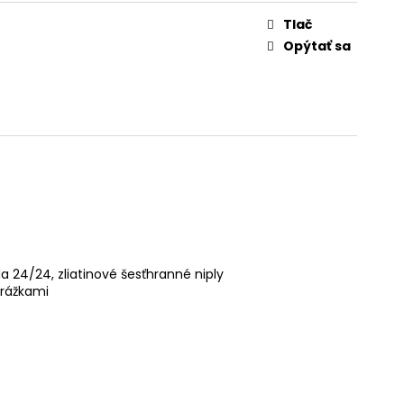
Tlač
Opýtať sa
 24/24, zliatinové šesťhranné niply
arážkami