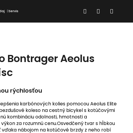
Hľadať
Prihlásenie
Nákup
daj
Servis
košík
o Bontrager Aeolus
isc
ou rýchlosťou
ylepšenia karbónových kolies pomocou Aeolus Elite
bezdušové koleso na cestný bicykel s kotúčovými
nú kombináciu odolnosti, hmotnosti a
i výkon za rozumnú cenu.Osvedčený tvar s hĺbkou
Nasledujúce
ť vďaka nábojom na kotúčové brzdy z neho robí