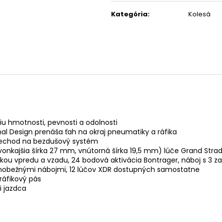
Kategória
:
Kolesá
 hmotnosti, pevnosti a odolnosti
nal Design prenáša ťah na okraj pneumatiky a ráfika
prechod na bezdušový systém
nkajšia šírka 27 mm, vnútorná šírka 19,5 mm) lúče Grand Strada
ou vpredu a vzadu, 24 bodová aktivácia Bontrager, náboj s 3 z
voľnobežnými nábojmi, 12 lúčov XDR dostupných samostatne
 ráfikový pás
i jazdca