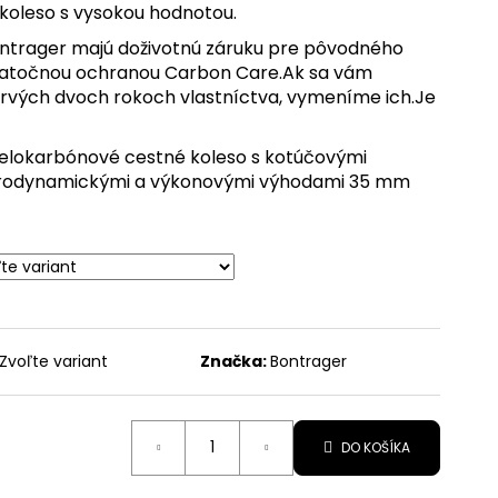
koleso s vysokou hodnotou.
X
ntrager majú doživotnú záruku pre pôvodného
odatočnou ochranou Carbon Care.Ak sa vám
 prvých dvoch rokoch vlastníctva, vymeníme ich.Je
elokarbónové cestné koleso s kotúčovými
erodynamickými a výkonovými výhodami 35 mm
Zvoľte variant
Značka:
Bontrager
DO KOŠÍKA