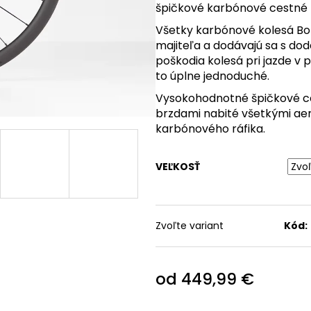
špičkové karbónové cestné 
TREK CIRCUIT THERMAL
RUKAVICE FOX RACING 
CYCLING BIB TIGHT
TREK RANGER NA
Všetky karbónové kolesá Bo
HORSKÚ CYKLISTIKU
89,99 €
majiteľa a dodávajú sa s d
Pôvodne:
99,99 €
23,99 €
poškodia kolesá pri jazde v
Pôvodne:
29,99 €
to úplne jednoduché.
Vysokohodnotné špičkové c
brzdami nabité všetkými a
karbónového ráfika.
VEĽKOSŤ
Zvoľte variant
Kód:
od
449,99 €
Jednotková
cena: