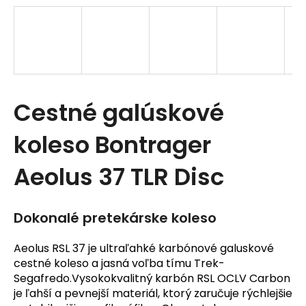
t
e
n
á
Cestné galúskové
j
s
koleso Bontrager
ť
Aeolus 37 TLR Disc
?
Dokonalé pretekárske koleso
Aeolus RSL 37 je ultraľahké karbónové galuskové
cestné koleso a jasná voľba tímu Trek-
HĽADAŤ
Segafredo.Vysokokvalitný karbón RSL OCLV Carbon
je ľahší a pevnejší materiál, ktorý zaručuje rýchlejšie