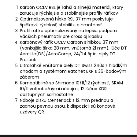
Karbón OCLV RSL je ľahší a silnejší materiál, ktorý
zaručuje rýchlejšie a stabilnejšie profily ráfikov
Optimalizovaná hĺbka RSL 37 mm poskytuje
špičkovú rýchlosť, stabilitu a hmotnosť
Profil ráfika optimalizovaný na lepšiu podporu
väčších pneumatík pre cross aj klasiku
Karbónový ráfik OCLV Carbon s hĺbkou 37 mm
(vonkajšia šírka 28 mm, vnútorná 21 mm), lúče DT
Aerolite(DS)/AeroComp, 24/24 špíc, niply DT
ProLock
Ultraľahké vnútorné diely DT Swiss 240s s hladkým
chodom a systémom Ratchet EXP s 36-bodovým
záberom
Kompatibilné so Shimano 10/11/12 rýchlostí, SRAM
10/11 voľnobežnými nábojmi, 12 lúčov XDR
dostupných samostatne
Náboje disku Centerlock s 12 mm prednou a
zadnou pevnou osou, k dispozícii sú koncové
uzávery QR