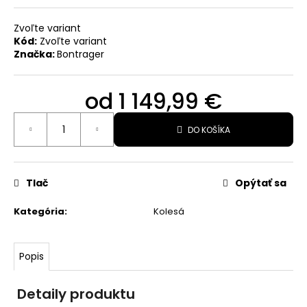
€
Pôvodne:
Zvoľte variant
229
€
Kód:
Zvoľte variant
Značka:
Bontrager
od
1 149,99 €
Jednotková
DO KOŠÍKA
cena:
Tlač
Opýtať sa
Kategória
:
Kolesá
Popis
Detaily produktu