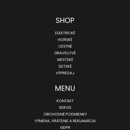
Z
SHOP
á
ELEKTRICKÉ
p
HORSKÉ
ä
CESTNÉ
GRAVELOVÉ
t
MESTSKÉ
i
DETSKÉ
e
VÝPREDAJ
MENU
KONTAKT
SERVIS
OBCHODNÉ PODMIENKY
VÝMENA, VRÁTENIE A REKLAMÁCIA
GDPR