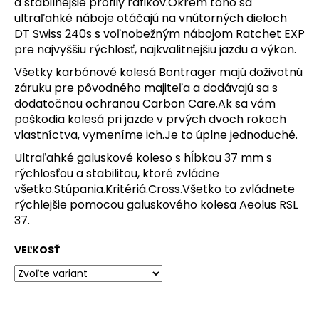
a stabilnejšie profily ráfikov.Okrem toho sa
ultraľahké náboje otáčajú na vnútorných dieloch
O
DT Swiss 240s s voľnobežným nábojom Ratchet EXP
d
pre najvyššiu rýchlosť, najkvalitnejšiu jazdu a výkon.
p
Všetky karbónové kolesá Bontrager majú doživotnú
o
záruku pre pôvodného majiteľa a dodávajú sa s
r
dodatočnou ochranou Carbon Care.Ak sa vám
poškodia kolesá pri jazde v prvých dvoch rokoch
ú
vlastníctva, vymeníme ich.Je to úplne jednoduché.
č
Ultraľahké galuskové koleso s hĺbkou 37 mm s
a
rýchlosťou a stabilitou, ktoré zvládne
m
všetko.Stúpania.Kritériá.Cross.Všetko to zvládnete
e
rýchlejšie pomocou galuskového kolesa Aeolus RSL
37.
OKULIARE
VEĽKOSŤ
RUDY
PROJECT
AGENT
Q
160,99