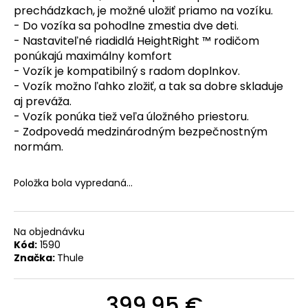
prechádzkach, je možné uložiť priamo na vozíku.
O
- Do vozíka sa pohodlne zmestia dve deti.
d
- Nastaviteľné riadidlá HeightRight ™ rodičom
ponúkajú maximálny komfort
p
- Vozík je kompatibilný s radom doplnkov.
o
- Vozík možno ľahko zložiť, a tak sa dobre skladuje
r
aj preváža.
ú
- Vozík ponúka tiež veľa úložného priestoru.
- Zodpovedá medzinárodným bezpečnostným
č
normám.
a
m
Položka bola vypredaná…
e
Na objednávku
TELESKOPICKÁ
Kód:
1590
SEDLOVKA
Značka:
Thule
BONTRAGER
LINE
S
PRIEMEROM
399,95 €
31,6