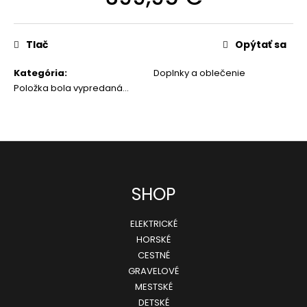
MM
Jednotková
cena:
195,99
€
Tlač
Opýtať sa
Pôvodne:
219,99
Kategória
:
Doplnky a oblečenie
€
Položka bola vypredaná…
Z
SHOP
á
ELEKTRICKÉ
p
HORSKÉ
ä
CESTNÉ
GRAVELOVÉ
t
MESTSKÉ
i
DETSKÉ