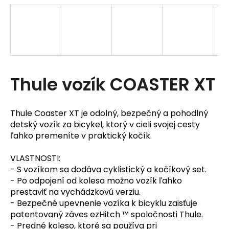
t
e
n
á
Thule vozík COASTER XT
j
s
ť
Thule Coaster XT je odolný, bezpečný a pohodlný
detský vozík za bicykel, ktorý v cieli svojej cesty
?
ľahko premeníte v praktický kočík.
VLASTNOSTI:
- S vozíkom sa dodáva cyklistický a kočíkový set.
- Po odpojení od kolesa možno vozík ľahko
prestaviť na vychádzkovú verziu.
HĽADAŤ
- Bezpečné upevnenie vozíka k bicyklu zaisťuje
patentovaný záves ezHitch ™ spoločnosti Thule.
- Predné koleso, ktoré sa používa pri