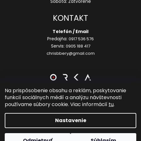
Sobota: Zatvorené
KONTAKT
Telefón / Email
Predajňa:
0917 536 576
Servis:
0905 188 417
chrisbbery@gmail.com
Na prispôsobenie obsahu a reklám, poskytovanie
funkcií sociálnych médií a analýzu návštevnosti
Vytvoril Shoptet
používame súbory cookie. Viac informácií
tu
.
Copyright 2026
Chrisbbery Sport
. Všetky práva
Nastavenie
vyhradené.
Upraviť nastavenie cookies
Odmietnuť
Súhlasím