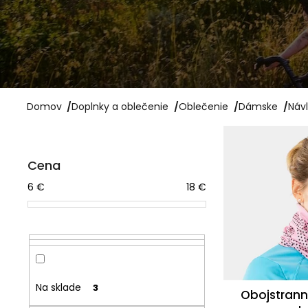
NEPREMOKAVÁ
CYKLISTICKÁ BUNDA
RAPHA CORE II
128,99 €
Pôvodne:
160 €
Domov
/
Doplnky a oblečenie
/
Oblečenie
/
Dámske
/
Náv
V
B
ý
Cena
o
p
6
€
18
€
č
i
n
s
ý
p
p
r
a
o
Na sklade
3
Obojstranná