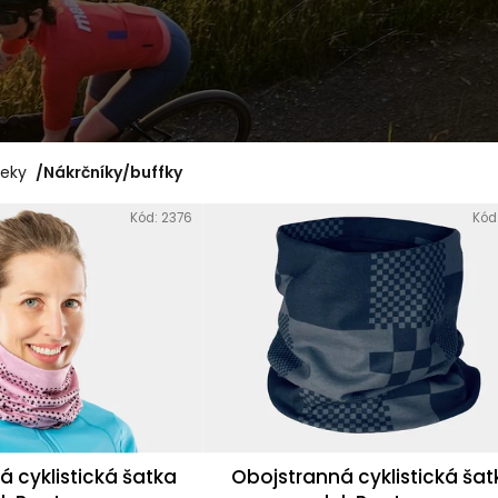
TREK CIRCUIT THERMAL
RUKAVICE FOX RACING 
CYCLING BIB TIGHT
TREK RANGER NA
HORSKÚ CYKLISTIKU
89,99 €
Pôvodne:
99,99 €
23,99 €
Pôvodne:
29,99 €
leky
/
Nákrčníky/buffky
Kód:
2376
Kód
 cyklistická šatka
Obojstranná cyklistická šat