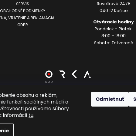
Rovníková 2478
SERVIS
040 12 Košice
OBCHODNÉ PODMIENKY
NA, VRÁTENIE A REKLAMÁCIA
Otváracie hodiny
GDPR
Pondelok - Piatok:
8:00 - 18:00
Sobota: Zatvorené
obenie obsahu a reklám,
Odmietnuť
Vytvoril Shoptet
ie funkcií sociálnych médií a
vštevnosti používame súbory
c informácií
tu
.
Copyright 2026
Chrisbbery Sport
. Všetky práva vyhradené.
Upraviť nastavenie cookies
nie