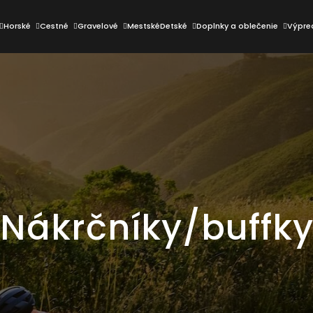
Horské
Cestné
Gravelové
Mestské
Detské
Doplnky a oblečenie
Výpre
Čo potrebujete nájsť?
HĽADAŤ
Odporúčame
Nákrčníky/buffk