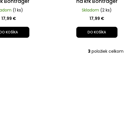
rk Bontrager
na krk Bontrager
ladom
(1 ks)
Skladom
(2 ks)
17,99 €
17,99 €
DO KOŠÍKA
DO KOŠÍKA
3
položiek celkom
O
v
l
á
d
a
c
i
e
p