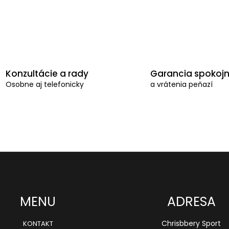
r
v
k
y
v
Konzultácie a rady
Garancia spokojn
ý
Osobne aj telefonicky
a vrátenia peňazí
p
i
s
u
MENU
ADRESA
Chrisbbery Sport
KONTAKT