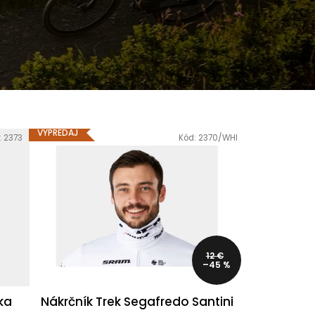
X
VÝPREDAJ
:
2373
Kód:
2370/WHI
12 €
–45 %
ka
Nákrčník Trek Segafredo Santini