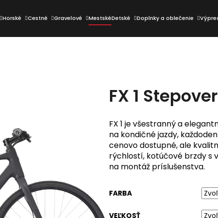
Horské
Cestné
Gravelové
Mestské
Detské
Doplnky a oblečenie
Výpre
Čo potrebujete nájsť?
FX 1 Stepove
HĽADAŤ
FX 1 je všestranný a elegant
na kondičné jazdy, každoden
Odporúčame
cenovo dostupné, ale kvali
rýchlostí, kotúčové brzdy 
na montáž príslušenstva.
FARBA
VEĽKOSŤ