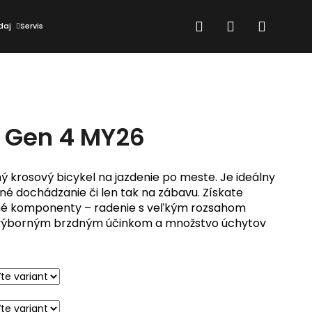
Hľadať
Prihlásenie
Nákup
daj
Servis
košík
r Gen 4 MY26
ný krosový bicykel na jazdenie po meste. Je ideálny
né dochádzanie či len tak na zábavu. Získate
tné komponenty – radenie s veľkým rozsahom
s výborným brzdným účinkom a množstvo úchytov
Nasledujúce