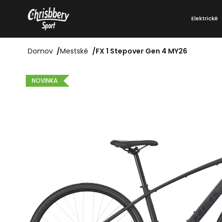
Prejsť
K
na
Elektrické
o
Späť
Späť
obsah
do
do
š
obchodu
obchodu
Domov
/
Mestské
/
FX 1 Stepover Gen 4 MY26
í
k
NOVINKA