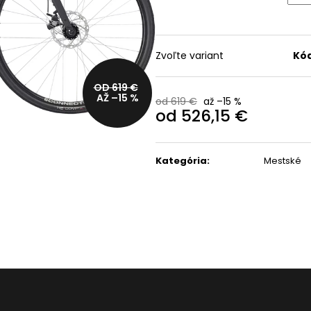
CYKLISTICKÁ BUNDA
OKULIARE RUDY
TREK CIRCUIT SOFTSHELL
PROJECT SPINSHIELD AI
R
CYCLING JACKET
- CRYSTAL
ASH/MULTILASER
39,99 €
Zvoľte variant
Kód
ORANGE
Pôvodne:
99,99 €
110,99 €
OD 619 €
Pôvodne:
135 €
AŽ –15 %
od 619 €
až –15 %
od
526,15 €
Jednotková
cena:
Kategória
:
Mestské