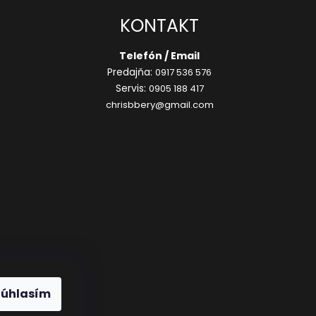
KONTAKT
Telefón / Email
Predajňa:
0917 536 576
Servis:
0905 188 417
chrisbbery@gmail.com
Súhlasím