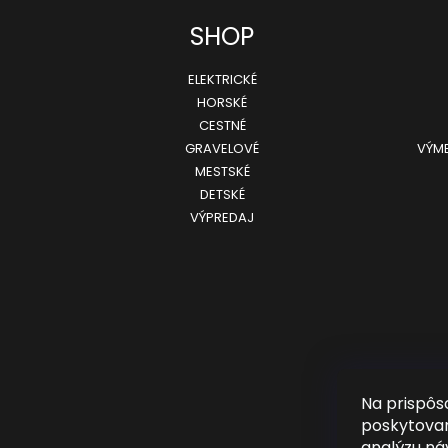
SHOP
ELEKTRICKÉ
HORSKÉ
CESTNÉ
GRAVELOVÉ
VÝME
MESTSKÉ
DETSKÉ
VÝPREDAJ
Na prispôs
poskytovan
analýzu ná