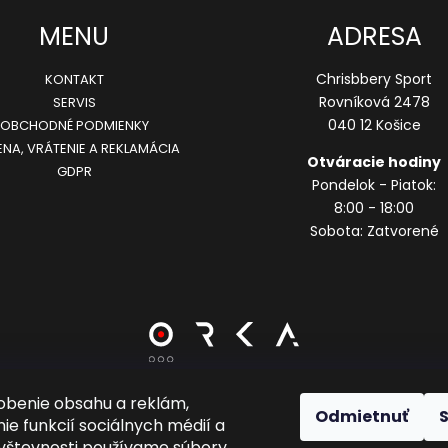
MENU
ADRESA
Chrisbbery Sport
KONTAKT
Rovníková 2478
SERVIS
040 12 Košice
OBCHODNÉ PODMIENKY
NA, VRÁTENIE A REKLAMÁCIA
Otváracie hodiny
GDPR
Pondelok - Piatok:
8:00 - 18:00
Sobota: Zatvorené
obenie obsahu a reklám,
Odmietnuť
Vytvoril Shoptet
ie funkcií sociálnych médií a
vštevnosti používame súbory