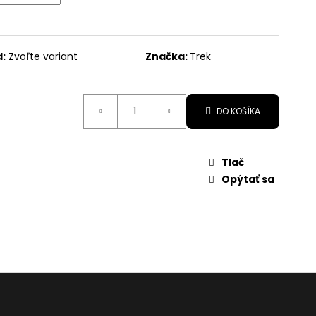
R
:
Zvoľte variant
Značka:
Trek
DO KOŠÍKA
Tlač
Opýtať sa