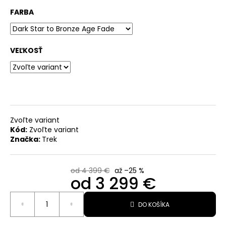
FARBA
O
d
p
VEĽKOSŤ
o
r
ú
č
a
Zvoľte variant
m
Kód:
Zvoľte variant
Značka:
Trek
e
od 4 399 €
až –25 %
CYKLISTICKÉ
od
3 299 €
TRETRY
TREK
Jednotková
RSL
DO KOŠÍKA
cena:
ROAD
338,99