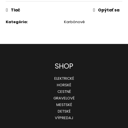
€
Pôvodne:
Tlač
Opýtať sa
399,99
€
Kategória
:
Karbónové
Z
SHOP
á
ELEKTRICKÉ
p
HORSKÉ
ä
CESTNÉ
GRAVELOVÉ
t
MESTSKÉ
i
DETSKÉ
e
VÝPREDAJ