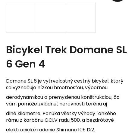
t
e
n
á
Bicykel Trek Domane SL
j
s
6 Gen 4
ť
?
Domane SL 6 je vytrvalostný cestný bicykel, ktorý
sa vyznačuje nízkou hmotnosťou, výbornou
aerodynamikou a premyslenou konštrukciou, čo
vám pomôže zvládnuť nerovnosti terénu aj
dlhé kilometre. Ponúka všetky výhody ľahkého
HĽADAŤ
rámu z karbónu OCLV radu 500, a bezdrôtové
elektronické radenie Shimano 105 Di2.