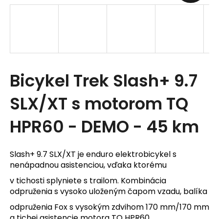
t
e
n
á
Bicykel Trek Slash+ 9.7
j
s
SLX/XT s motorom TQ
ť
HPR60 - DEMO - 45 km
?
Slash+ 9.7 SLX/XT je enduro elektrobicykel s
nenápadnou asistenciou, vďaka ktorému
v tichosti splyniete s trailom. Kombinácia
odpruženia s vysoko uloženým čapom vzadu, balíka
HĽADAŤ
odpruženia Fox s vysokým zdvihom 170 mm/170 mm
a tichej asistencie motora TQ HPR60