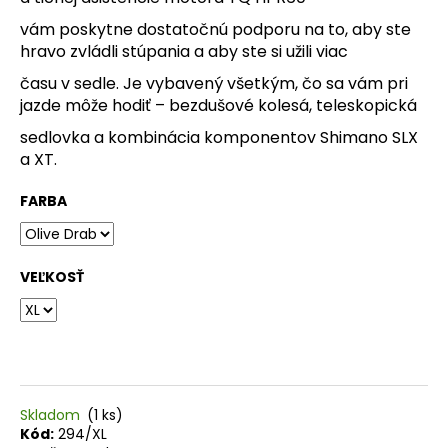
O
vám poskytne dostatočnú podporu na to, aby ste
hravo zvládli stúpania a aby ste si užili viac
d
času v sedle. Je vybavený všetkým, čo sa vám pri
p
jazde môže hodiť – bezdušové kolesá, teleskopická
o
sedlovka a kombinácia komponentov Shimano SLX
r
a XT.
ú
č
FARBA
a
m
VEĽKOSŤ
e
CYKLISTICKÁ
VESTA
RAPHA
CORE
Skladom
(1 ks)
62,99
Kód:
294/XL
€