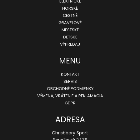
ELEKTRICKÉ
p
HORSKÉ
ä
CESTNÉ
GRAVELOVÉ
t
MESTSKÉ
i
DETSKÉ
e
VÝPREDAJ
MENU
KONTAKT
SERVIS
OBCHODNÉ PODMIENKY
VÝMENA, VRÁTENIE A REKLAMÁCIA
GDPR
ADRESA
Chrisbbery Sport