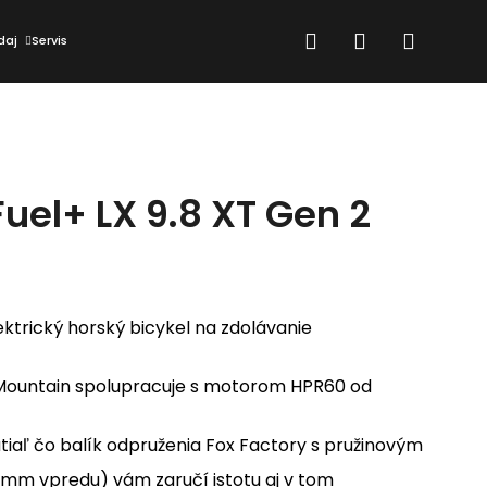
Hľadať
Prihlásenie
Nákup
daj
Servis
košík
Fuel+ LX 9.8 XT Gen 2
lektrický horský bicykel na zdolávanie
ountain spolupracuje s motorom HPR60 od
atiaľ čo balík odpruženia Fox Factory s pružinovým
Nasledujúce
 mm vpredu) vám zaručí istotu aj v tom