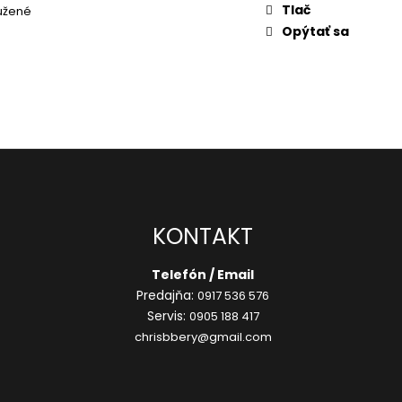
Tlač
užené
Opýtať sa
KONTAKT
Telefón / Email
Predajňa:
0917 536 576
Servis:
0905 188 417
chrisbbery@gmail.com