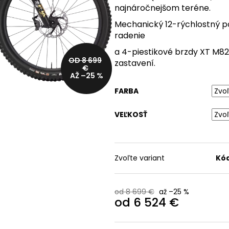
najnáročnejšom teréne.
DÁMSKY CYKLISTICKÝ
BICYKEL TREK SLASH 8
NÁTELNÍK TREK CIRCUIT
GEN 6
Mechanický 12-rýchlostný po
47,99 €
2 475 €
radenie
Pôvodne:
59,99 €
Pôvodne:
3 999 €
a 4-piestikové brzdy XT M82
OD 8 699
zastavení.
€
AŽ –25 %
FARBA
VEĽKOSŤ
Zvoľte variant
Kód
od 8 699 €
až –25 %
od
6 524 €
Jednotková
cena: