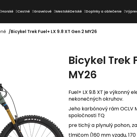
Horské
Cestné
Gravelové
Mestské
Detské
Doplnky a oblečenie
Výpre
ené
/
Bicykel Trek Fuel+ LX 9.8 XT Gen 2 MY26
Čo potrebujete nájsť?
Bicykel Trek 
HĽADAŤ
MY26
Odporúčame
Fuel+ LX 9.8 XT je výkonný e
nekonečných okruhov.
Jeho karbónový rám OCLV M
spoločnosti TQ
pre tichý a plynulý pohon, z
tlmičom (160 mm vzadu, 170