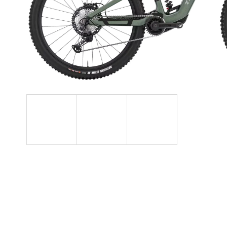
PREDNÝ BLATNÍK TREK
ENDURO
9,99 €