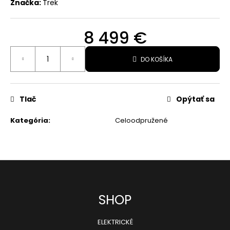
Značka:
Trek
19,99
€
Pôvodne:
8 499 €
39,99
€
Jednotková
DO KOŠÍKA
cena:
Tlač
Opýtať sa
Kategória
:
Celoodpružené
Z
SHOP
á
ELEKTRICKÉ
p