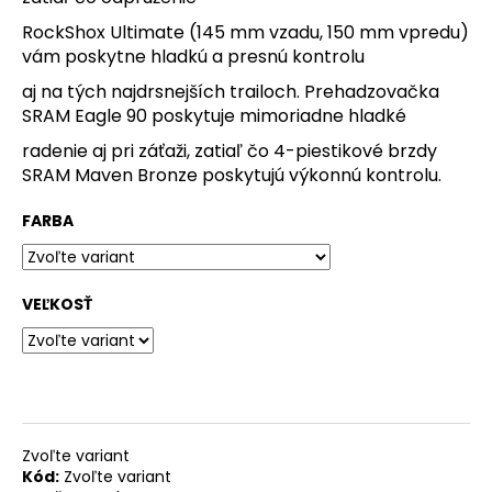
O
RockShox Ultimate (145 mm vzadu, 150 mm vpredu)
vám poskytne hladkú a presnú kontrolu
d
aj na tých najdrsnejších trailoch. Prehadzovačka
p
SRAM Eagle 90 poskytuje mimoriadne hladké
o
radenie aj pri záťaži, zatiaľ čo 4-piestikové brzdy
r
SRAM Maven Bronze poskytujú výkonnú kontrolu.
ú
č
FARBA
a
m
VEĽKOSŤ
e
CESTNÉ
PLÁŠTE
BONTRAGER
AW3
HARD-
Zvoľte variant
CASE
Kód:
Zvoľte variant
LITE