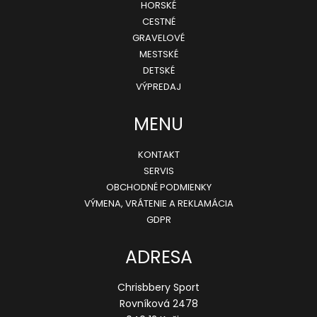
HORSKÉ
ä
CESTNÉ
GRAVELOVÉ
t
MESTSKÉ
i
DETSKÉ
e
VÝPREDAJ
MENU
KONTAKT
SERVIS
OBCHODNÉ PODMIENKY
VÝMENA, VRÁTENIE A REKLAMÁCIA
GDPR
ADRESA
Chrisbbery Sport
Rovníková 2478