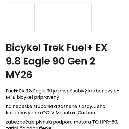
t
e
n
á
Bicykel Trek Fuel+ EX
j
s
9.8 Eagle 90 Gen 2
ť
MY26
?
Fuel+ EX 9.8 Eagle 90 je prispôsobivý karbónový e-
MTB bicykel pripravený
na nebeské stúpania a zasnené zjazdy. Jeho
karbónový rám OCLV Mountain Carbon
HĽADAŤ
zabezpečuje plynulú podporu motora TQ HPR-60,
zatiaľ čo odpruženie