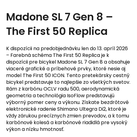
t
Madone SL 7 Gen 8 –
e
The First 50 Replica
n
á
j
K dispozícii na predobjednávku len do 13. apríl 2026
– Farebná schéma The First 50 Replica je k
s
dispozícii pre bicykel Madone SL 7 Gen 8 a obsahuje
ť
viaceré grafické a príbehové prvky, ktoré nesie aj
model The First 50 ICON. Tento pretekársky cestný
?
bicykel predstavuje to najlepšie zo všetkých svetov.
Rám z karbónu OCLV radu 500, aerodynamická
geometria a technológia IsoFlow predstavujú
výborný pomer ceny a výkonu. Získate bezdrôtové
elektronické radenie Shimano Ultegra Di2, ktoré je
vždy zárukou precíznych zmien prevodov, a k tomu
HĽADAŤ
karbónové kolesá a karbónové riadidlá pre vysoký
výkon a nízku hmotnosť.