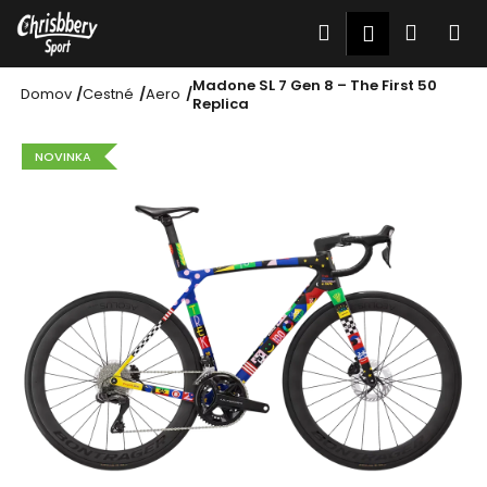
Prejsť
K
Hľadať
Nákup
M
Prihláseni
na
o
Späť
Späť
obsah
košík
š
Madone SL 7 Gen 8 – The First 50
Domov
/
Cestné
/
Aero
/
Replica
Č
í
o
k
NOVINKA
p
o
t
r
e
b
u
j
e